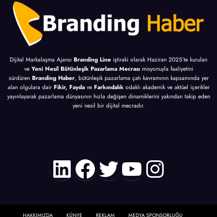
Dijital Markalaşma Ajansı
Branding Line
iştiraki olarak Haziran 2025’te kurulan
ve
Yeni Nesil Bütünleşik Pazarlama Mecrası
misyonuyla faaliyetini
sürdüren
Branding Haber
, bütünleşik pazarlama çatı kavramının kapsamında yer
alan olgulara dair
Fikir, Fayda
ve
Farkındalık
odaklı akademik ve aktüel içerikler
yayınlayarak pazarlama dünyasının hızla değişen dinamiklerini yakından takip eden
yeni nesil bir dijital mecradır.
LinkedIn
Facebook
Twitter
YouTube
Instagr
HAKKIMIZDA
KÜNYE
REKLAM
MEDYA SPONSORLUĞU