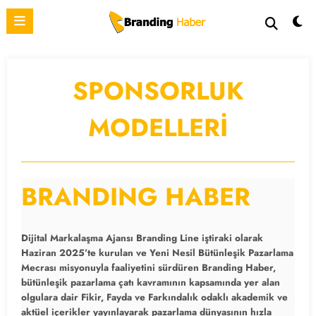
İçeriğe
atla
SPONSORLUK
MODELLERİ
BRANDING HABER
Dijital Markalaşma Ajansı
Branding Line
iştiraki olarak
Haziran 2025’te kurulan ve
Yeni Nesil Bütünleşik Pazarlama
Mecrası
misyonuyla faaliyetini sürdüren
Branding Haber
,
bütünleşik pazarlama çatı kavramının kapsamında yer alan
olgulara dair Fikir, Fayda ve Farkındalık odaklı akademik ve
aktüel içerikler yayınlayarak pazarlama dünyasının hızla