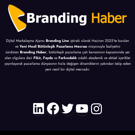
Dijital Markalaşma Ajansı
Branding Line
iştiraki olarak Haziran 2025’te kurulan
ve
Yeni Nesil Bütünleşik Pazarlama Mecrası
misyonuyla faaliyetini
sürdüren
Branding Haber
, bütünleşik pazarlama çatı kavramının kapsamında yer
alan olgulara dair
Fikir, Fayda
ve
Farkındalık
odaklı akademik ve aktüel içerikler
yayınlayarak pazarlama dünyasının hızla değişen dinamiklerini yakından takip eden
yeni nesil bir dijital mecradır.
LinkedIn
Facebook
Twitter
YouTube
Instagr