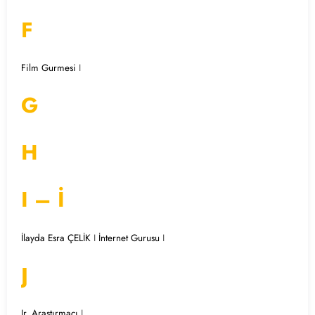
F
Film Gurmesi
I
G
H
I – İ
İlayda Esra ÇELİK
I
İnternet Gurusu
I
J
Jr. Araştırmacı
I