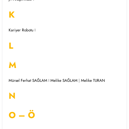
K
Kariyer Robotu
I
L
M
Mürsel Ferhat SAĞLAM
I
Melike SAĞLAM
|
Melike TURAN
N
O – Ö