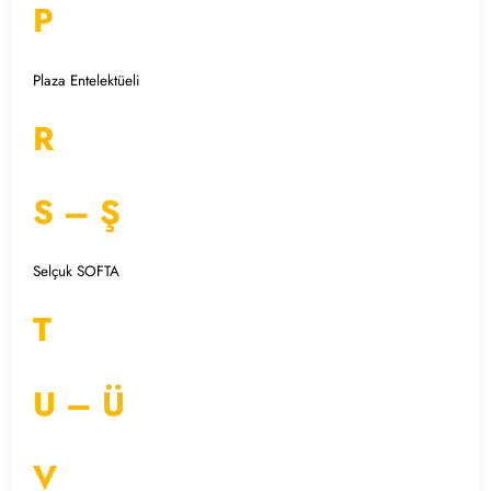
P
Plaza Entelektüeli
R
S – Ş
Selçuk SOFTA
T
U – Ü
V