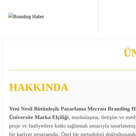
İçeriğe
atla
Ü
HAKKINDA
Yeni Nesil Bütünleşik Pazarlama Mecrası Branding 
Üniversite Marka Elçiliği
, markalaşma, iletişim ve medy
proje ve faaliyetlere katkı sağlamak amacıyla tasarlanmış, 
bir kariyer programdır. Özel bir metodoloji doğrultusunda