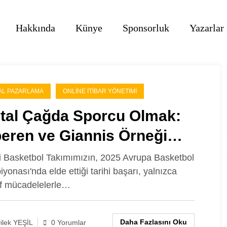
Hakkında
Künye
Sponsorluk
Yazarlar
TAL PAZARLAMA
ONLINE İTIBAR YÖNETIMI
ital Çağda Sporcu Olmak:
eren ve Giannis Örneği
rinden Millî Gururun Dijital
li Basketbol Takımımızın, 2025 Avrupa Basketbol
yonası'nda elde ettiği tarihi başarı, yalnızca
avı
if mücadelelerle…
Daha Fazlasını Oku
ilek YEŞİL
0 Yorumlar