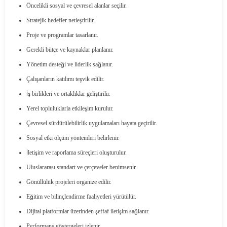
Öncelikli sosyal ve çevresel alanlar seçilir.
Stratejik hedefler netleştirilir.
Proje ve programlar tasarlanır.
Gerekli bütçe ve kaynaklar planlanır.
Yönetim desteği ve liderlik sağlanır.
Çalışanların katılımı teşvik edilir.
İş birlikleri ve ortaklıklar geliştirilir.
Yerel topluluklarla etkileşim kurulur.
Çevresel sürdürülebilirlik uygulamaları hayata geçirilir.
Sosyal etki ölçüm yöntemleri belirlenir.
İletişim ve raporlama süreçleri oluşturulur.
Uluslararası standart ve çerçeveler benimsenir.
Gönüllülük projeleri organize edilir.
Eğitim ve bilinçlendirme faaliyetleri yürütülür.
Dijital platformlar üzerinden şeffaf iletişim sağlanır.
Performans göstergeleri izlenir.