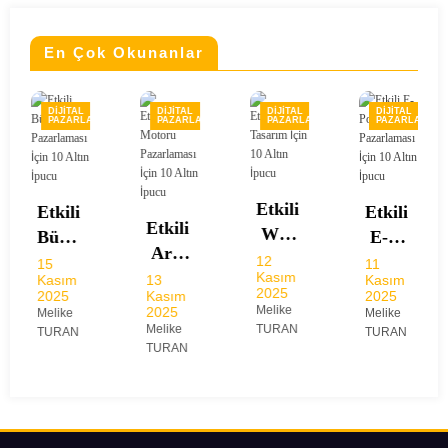
En Çok Okunanlar
DIJITAL
DIJITAL
DIJITAL
DIJITAL
MA
PAZARLAMA
PAZARLAMA
PAZARLAMA
PAZARLAM
Etkili
Dijit
al
Etkili
10
Etkili
Kasım
Etkili
Kriz
Web
E-
2025
Ara
Yönet
Tasar
Melike
Posta
12
11
ma
Kasım
TURAN
imi
13
Kasım
ım
Pazar
2025
Kasım
2025
Moto
İçin
İçin
lamas
Melike
2025
Melike
ru
10
Melike
TURAN
10
TURAN
ı İçin
TURAN
Pazar
Altın
Altın
10
lamas
İpucu
İpucu
Altın
ı İçin
İpucu
10