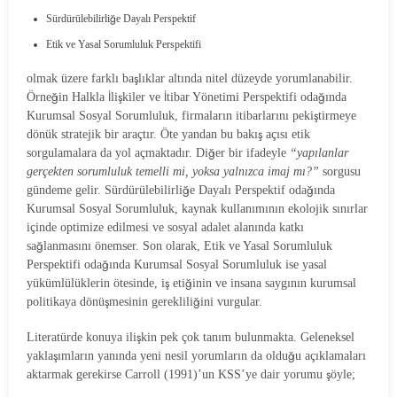
Sürdürülebilirliğe Dayalı Perspektif
Etik ve Yasal Sorumluluk Perspektifi
olmak üzere farklı başlıklar altında nitel düzeyde yorumlanabilir.
Örneğin Halkla İlişkiler ve İtibar Yönetimi Perspektifi odağında
Kurumsal Sosyal Sorumluluk, firmaların itibarlarını pekiştirmeye
dönük stratejik bir araçtır. Öte yandan bu bakış açısı etik
sorgulamalara da yol açmaktadır. Diğer bir ifadeyle
“yapılanlar
gerçekten sorumluluk temelli mi, yoksa yalnızca imaj mı?”
sorgusu
gündeme gelir. Sürdürülebilirliğe Dayalı Perspektif odağında
Kurumsal Sosyal Sorumluluk, kaynak kullanımının ekolojik sınırlar
içinde optimize edilmesi ve sosyal adalet alanında katkı
sağlanmasını önemser. Son olarak, Etik ve Yasal Sorumluluk
Perspektifi odağında Kurumsal Sosyal Sorumluluk ise yasal
yükümlülüklerin ötesinde, iş etiğinin ve insana saygının kurumsal
politikaya dönüşmesinin gerekliliğini vurgular.
Literatürde konuya ilişkin pek çok tanım bulunmakta. Geleneksel
yaklaşımların yanında yeni nesil yorumların da olduğu açıklamaları
aktarmak gerekirse Carroll (1991)’un KSS’ye dair yorumu şöyle;