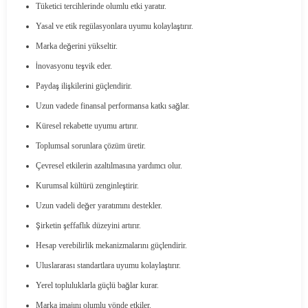
Tüketici tercihlerinde olumlu etki yaratır.
Yasal ve etik regülasyonlara uyumu kolaylaştırır.
Marka değerini yükseltir.
İnovasyonu teşvik eder.
Paydaş ilişkilerini güçlendirir.
Uzun vadede finansal performansa katkı sağlar.
Küresel rekabette uyumu artırır.
Toplumsal sorunlara çözüm üretir.
Çevresel etkilerin azaltılmasına yardımcı olur.
Kurumsal kültürü zenginleştirir.
Uzun vadeli değer yaratımını destekler.
Şirketin şeffaflık düzeyini artırır.
Hesap verebilirlik mekanizmalarını güçlendirir.
Uluslararası standartlara uyumu kolaylaştırır.
Yerel topluluklarla güçlü bağlar kurar.
Marka imajını olumlu yönde etkiler.