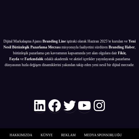
Altın
İpucu
Dijital Markalaşma Ajansı
Branding Line
iştiraki olarak Haziran 2025’te kurulan ve
Yeni
Nesil Bütünleşik Pazarlama Mecrası
misyonuyla faaliyetini sürdüren
Branding Haber
,
bütünleşik pazarlama çatı kavramının kapsamında yer alan olgulara dair
Fikir,
Fayda
ve
Farkındalık
odaklı akademik ve aktüel içerikler yayınlayarak pazarlama
dünyasının hızla değişen dinamiklerini yakından takip eden yeni nesil bir dijital mecradır.
LinkedIn
Facebook
Twitter
YouTube
Instagr
HAKKIMIZDA
KÜNYE
REKLAM
MEDYA SPONSORLUĞU