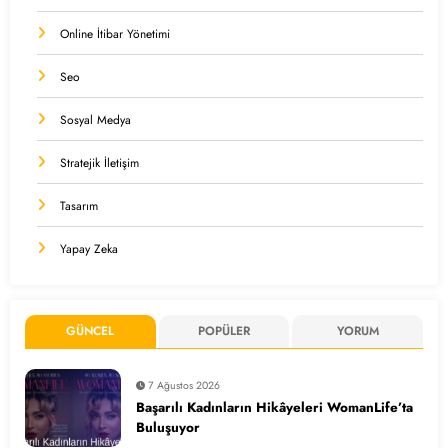
Online İtibar Yönetimi
Seo
Sosyal Medya
Stratejik İletişim
Tasarım
Yapay Zeka
GÜNCEL
POPÜLER
YORUM
7 Ağustos 2026
Başarılı Kadınların Hikâyeleri WomanLife’ta
Buluşuyor