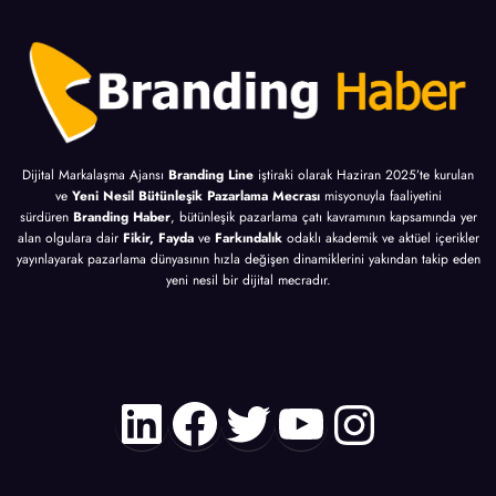
Dijital Markalaşma Ajansı
Branding Line
iştiraki olarak Haziran 2025’te kurulan
ve
Yeni Nesil Bütünleşik Pazarlama Mecrası
misyonuyla faaliyetini
sürdüren
Branding Haber
, bütünleşik pazarlama çatı kavramının kapsamında yer
alan olgulara dair
Fikir, Fayda
ve
Farkındalık
odaklı akademik ve aktüel içerikler
yayınlayarak pazarlama dünyasının hızla değişen dinamiklerini yakından takip eden
yeni nesil bir dijital mecradır.
LinkedIn
Facebook
Twitter
YouTube
Instagr