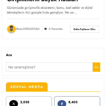
Günümüzde girişimcilik ekosistemi; kamu, özel sektör ve dijital
teknolojilerin itici gücüyle hızla genişliyor. Ne var…
Plaza ENTELEKTÜELİ
0 Yorumlar
Daha Fazlasını Oku
Ara
Ara
SOSYAL MEDYA
2,035
8,403