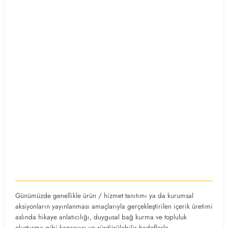
Günümüzde genellikle ürün / hizmet tanıtımı ya da kurumsal
aksiyonların yayınlanması amaçlarıyla gerçekleştirilen içerik üretimi
aslında hikaye anlatıcılığı, duygusal bağ kurma ve topluluk
oluşturma gibi kapsayıcı ve sürdürülebilir hedeflerle