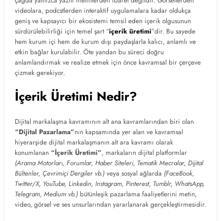
çağda yalnızca yazılı metinlerden ibaret değildir. Görsellerden
videolara, podcstlerden interaktif uygulamalara kadar oldukça
geniş ve kapsayıcı bir ekosistemi temsil eden içerik olgusunun
sürdürülebilirliği için temel şart “
içerik üretimi
”dir. Bu sayede
hem kurum içi hem de kurum dışı paydaşlarla kalıcı, anlamlı ve
etkin bağlar kurulabilir. Öte yandan bu süreci doğru
anlamlandırmak ve realize etmek için önce kavramsal bir çerçeve
çizmek gerekiyor.
İçerik Üretimi Nedir?
Dijital markalaşma kavramının alt ana kavramlarından biri olan
“Dijital Pazarlama”
nın kapsamında yer alan ve kavramsal
hiyerarşide dijital markalaşmanın alt ara kavramı olarak
konumlanan
“İçerik Üretimi”
, markaların dijital platformlar
(Arama Motorları, Forumlar, Haber Siteleri, Tematik Mecralar, Dijital
Bültenler, Çevrimiçi Dergiler vb.)
veya sosyal ağlarda
(FaceBook,
Twitter/X, YouTube, Linkedin, Instagram, Pinterest, Tumblr, WhatsApp,
Telegram, Medium vb.)
bütünleşik pazarlama faaliyetlerini metin,
video, görsel ve ses unsurlarından yararlanarak gerçekleştirmesidir.