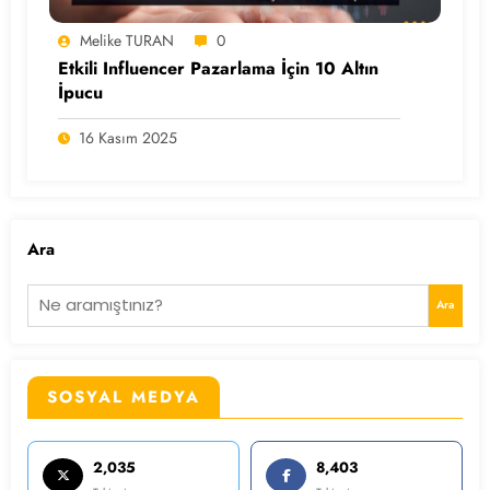
Melike TURAN
0
Etkili Influencer Pazarlama İçin 10 Altın
İpucu
16 Kasım 2025
Ara
Ara
SOSYAL MEDYA
2,035
8,403