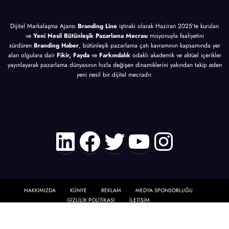
Dijital Markalaşma Ajansı
Branding Line
iştiraki olarak Haziran 2025’te kurulan
ve
Yeni Nesil Bütünleşik Pazarlama Mecrası
misyonuyla faaliyetini
sürdüren
Branding Haber
, bütünleşik pazarlama çatı kavramının kapsamında yer
alan olgulara dair
Fikir, Fayda
ve
Farkındalık
odaklı akademik ve aktüel içerikler
yayınlayarak pazarlama dünyasının hızla değişen dinamiklerini yakından takip eden
yeni nesil bir dijital mecradır.
LinkedIn
Facebook
Twitter
YouTube
Instagr
HAKKIMIZDA
KÜNYE
REKLAM
MEDYA SPONSORLUĞU
GİZLİLİK POLİTİKASI
İLETİŞİM
Branding Haber | Tüm Hakları Saklıdır. © 2025 | Powered By
SpiceThemes