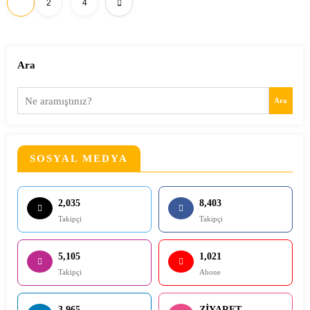
1
2
4
sayfalaması
Ara
Ara
SOSYAL MEDYA
2,035
8,403
Takipçi
Takipçi
5,105
1,021
Takipçi
Abone
3,965
ZİYARET