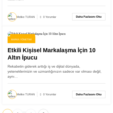
Daha Fazlasını Oku
Melike TURAN
0 Yorumlar
21 Kasım 2025
MARKA YÖNETIMI
Etkili Kişisel Markalaşma İçin 10
Altın İpucu
Rekabetin giderek arttığı iş ve dijital dünyada,
yeteneklerinizin ve uzmanlığınızın sadece var olması değil,
aynı…
Daha Fazlasını Oku
Melike TURAN
0 Yorumlar
…
Yazı