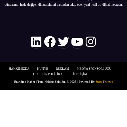
dünyasının hızla değişen dinamiklerini yakından takip eden yeni nesil bir dijital mecradır.
LinkedIn
Facebook
Twitter
YouTube
Instagr
HAKKIMIZDA
KÜNYE
REKLAM
MEDYA SPONSORLUĞU
GİZLİLİK POLİTİKASI
İLETİŞİM
Branding Haber | Tüm Hakları Saklıdır. © 2025 | Powered By
SpiceThemes