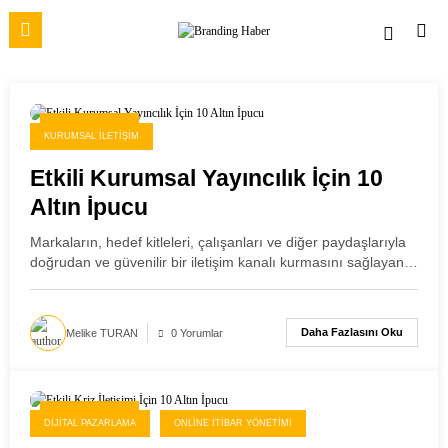
İçeriğe
atla
30 Kasım 2025
KURUMSAL İLETIŞIM
Etkili Kurumsal Yayıncılık İçin 10
Altın İpucu
Markaların, hedef kitleleri, çalışanları ve diğer paydaşlarıyla
doğrudan ve güvenilir bir iletişim kanalı kurmasını sağlayan…
Daha Fazlasını Oku
Melike TURAN
0 Yorumlar
29 Kasım 2025
DIJITAL PAZARLAMA
ONLINE İTIBAR YÖNETIMI