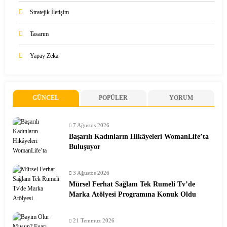
Stratejik İletişim
Tasarım
Yapay Zeka
GÜNCEL
POPÜLER
YORUM
7 Ağustos 2026
Başarılı Kadınların Hikâyeleri WomanLife’ta
Buluşuyor
3 Ağustos 2026
Mürsel Ferhat Sağlam Tek Rumeli Tv’de
Marka Atölyesi Programına Konuk Oldu
21 Temmuz 2026