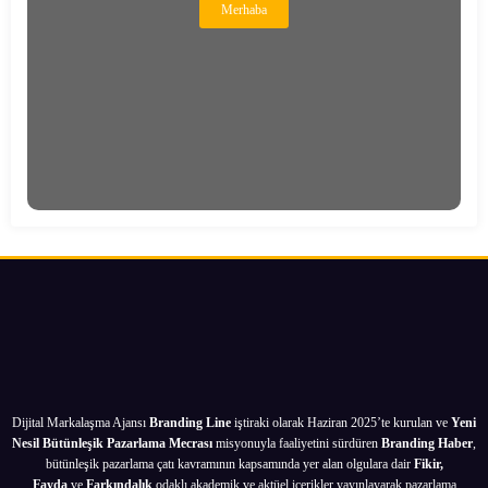
Merhaba
Dijital Markalaşma Ajansı
Branding Line
iştiraki olarak Haziran 2025’te kurulan ve
Yeni
Nesil Bütünleşik Pazarlama Mecrası
misyonuyla faaliyetini sürdüren
Branding Haber
,
bütünleşik pazarlama çatı kavramının kapsamında yer alan olgulara dair
Fikir,
Fayda
ve
Farkındalık
odaklı akademik ve aktüel içerikler yayınlayarak pazarlama