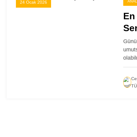
ANAL
24 Ocak 2026
En
Se
Günüm
umuts
olabi
Ce
TÜ