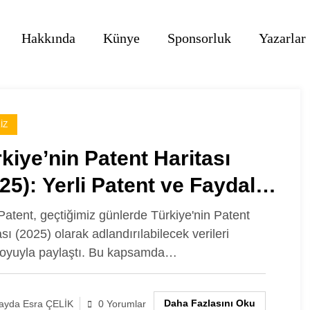
Hakkında
Künye
Sponsorluk
Yazarlar
IZ
kiye’nin Patent Haritası
25): Yerli Patent ve Faydalı
del Başvuru Sayısı
Patent, geçtiğimiz günlerde Türkiye'nin Patent
sı (2025) olarak adlandırılabilecek verileri
klandı
oyuyla paylaştı. Bu kapsamda…
Daha Fazlasını Oku
layda Esra ÇELİK
0 Yorumlar