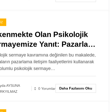
IZ
kenmekte Olan Psikolojik
rmayemize Yanıt: Pazarlama
tişimi
lojik sermaye kavramına değinilen bu makalede,
ların pazarlama iletişim faaliyetlerini kullanarak
 olumlu psikolojik sermaye…
yda AYSUNA
Daha Fazlasını Oku
0 Yorumlar
RKYILMAZ