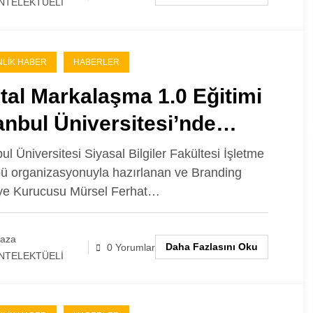
NTELEKTÜELİ
NLIK HABER
HABERLER
ital Markalaşma 1.0 Eğitimi
anbul Üniversitesi’nde
çekleştirilecek!
bul Üniversitesi Siyasal Bilgiler Fakültesi İşletme
ü organizasyonuyla hazırlanan ve Branding
ye Kurucusu Mürsel Ferhat…
laza
Daha Fazlasını Oku
0 Yorumlar
NTELEKTÜELİ