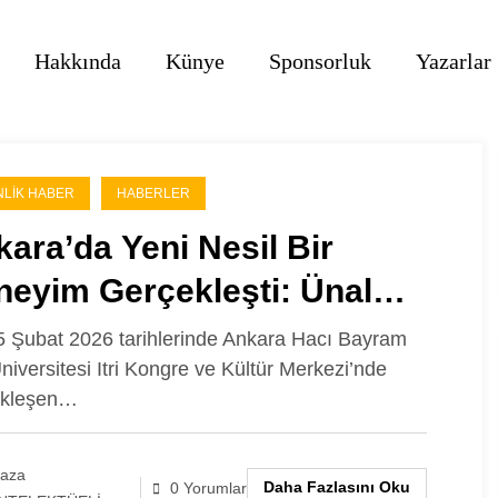
Hakkında
Künye
Sponsorluk
Yazarlar
NLIK HABER
HABERLER
ara’da Yeni Nesil Bir
neyim Gerçekleşti: Ünal
er ile Bildiğinden Öte’ye
 Şubat 2026 tarihlerinde Ankara Hacı Bayram
Üniversitesi Itri Kongre ve Kültür Merkezi’nde
mpı
ekleşen…
laza
Daha Fazlasını Oku
0 Yorumlar