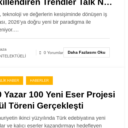
illendiren Trendler Talk N
ining “İlham Veren
, teknoloji ve değerlerin kesişiminde dönüşen iş
sı, 2026’ya doğru yeni bir paradigma ile
luşmalar” Serisinde!
leniyor.…
laza
Daha Fazlasını Oku
0 Yorumlar
NTELEKTÜELİ
NLIK HABER
HABERLER
 Yazar 100 Yeni Eser Projesi
l Töreni Gerçekleşti
riyetin ikinci yüzyılında Türk edebiyatına yeni
lar ve kalıcı eserler kazandırmayı hedefleyen