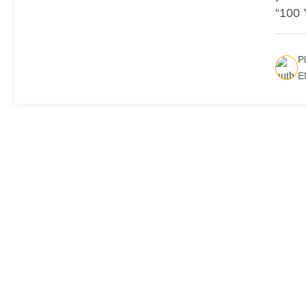
“100
P
E