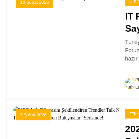
ETKI
18 Şubat 2026
IT 
Sa
Türkiy
Forum
hazır
P
E
ETKI
7 Şubat 2026
202