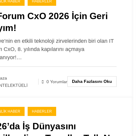
NLIK HABER
HABERLER
Forum CxO 2026 İçin Geri
yım!
e’nin en etkili teknoloji zirvelerinden biri olan IT
 CxO, 8. yılında kapılarını açmaya
lanıyor!…
laza
Daha Fazlasını Oku
0 Yorumlar
NTELEKTÜELİ
NLIK HABER
HABERLER
6’da İş Dünyasını