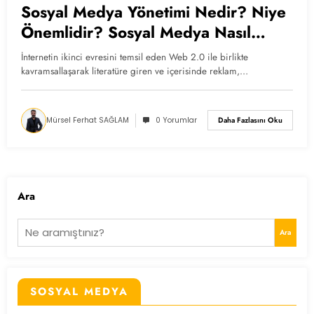
Sosyal Medya Yönetimi Nedir? Niye
Önemlidir? Sosyal Medya Nasıl
Yönetilir?
İnternetin ikinci evresini temsil eden Web 2.0 ile birlikte
kavramsallaşarak literatüre giren ve içerisinde reklam,…
Mürsel Ferhat SAĞLAM
0 Yorumlar
Daha Fazlasını Oku
Ara
Ara
SOSYAL MEDYA