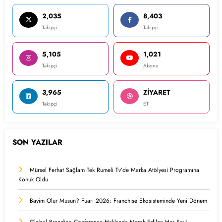
2,035
8,403
Takipçi
Takipçi
5,105
1,021
Takipçi
Abone
3,965
ZİYARET
Takipçi
ET
SON YAZILAR
Mürsel Ferhat Sağlam Tek Rumeli Tv’de Marka Atölyesi Programına
Konuk Oldu
Bayim Olur Musun? Fuarı 2026: Franchise Ekosisteminde Yeni Dönem
Global Branding Conference Hakkında Merak Edilen Her Şey!