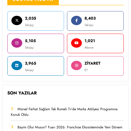
2,035
8,403
Takipçi
Takipçi
5,105
1,021
Takipçi
Abone
3,965
ZİYARET
Takipçi
ET
SON YAZILAR
Mürsel Ferhat Sağlam Tek Rumeli Tv’de Marka Atölyesi Programına
Konuk Oldu
Bayim Olur Musun? Fuarı 2026: Franchise Ekosisteminde Yeni Dönem