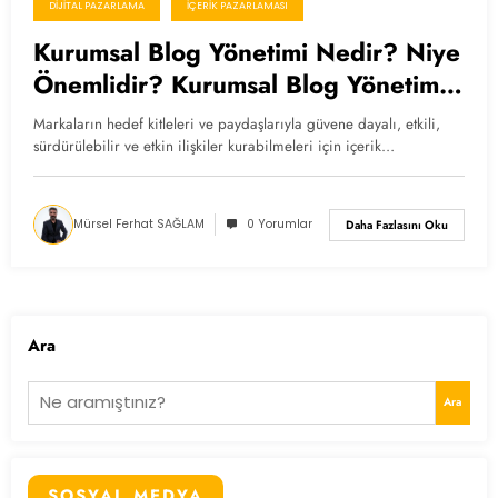
DIJITAL PAZARLAMA
İÇERIK PAZARLAMASI
Kurumsal Blog Yönetimi Nedir? Niye
Önemlidir? Kurumsal Blog Yönetimi
Nasıl Yapılır?
Markaların hedef kitleleri ve paydaşlarıyla güvene dayalı, etkili,
sürdürülebilir ve etkin ilişkiler kurabilmeleri için içerik…
Mürsel Ferhat SAĞLAM
0 Yorumlar
Daha Fazlasını Oku
Ara
Ara
SOSYAL MEDYA