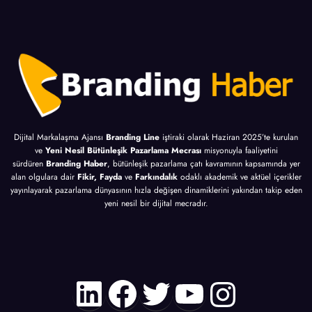
Dijital Markalaşma Ajansı
Branding Line
iştiraki olarak Haziran 2025’te kurulan
ve
Yeni Nesil Bütünleşik Pazarlama Mecrası
misyonuyla faaliyetini
sürdüren
Branding Haber
, bütünleşik pazarlama çatı kavramının kapsamında yer
alan olgulara dair
Fikir, Fayda
ve
Farkındalık
odaklı akademik ve aktüel içerikler
yayınlayarak pazarlama dünyasının hızla değişen dinamiklerini yakından takip eden
yeni nesil bir dijital mecradır.
LinkedIn
Facebook
Twitter
YouTube
Instagr