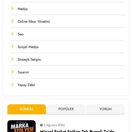
Medya
Online İtibar Yönetimi
Seo
Sosyal Medya
Stratejik İletişim
Tasarım
Yapay Zeka
GÜNCEL
POPÜLER
YORUM
3 Ağustos 2026
Mürsel Ferhat Sağlam Tek Rumeli Tv’de