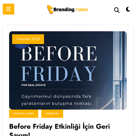
İçeriğe
atla
1 Haziran 2026
ETKINLIK HABER
HABERLER
Before Friday Etkinliği İçin Geri
Sayım!