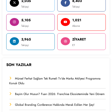
2,035
8,403
Takipçi
Takipçi
5,105
1,021
Takipçi
Abone
3,965
ZİYARET
Takipçi
ET
SON YAZILAR
Mürsel Ferhat Sağlam Tek Rumeli Tv’de Marka Atölyesi Programına
Konuk Oldu
Bayim Olur Musun? Fuarı 2026: Franchise Ekosisteminde Yeni Dönem
Global Branding Conference Hakkında Merak Edilen Her Şey!