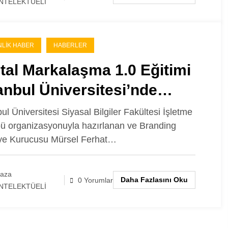
NTELEKTÜELİ
NLIK HABER
HABERLER
ital Markalaşma 1.0 Eğitimi
anbul Üniversitesi’nde
çekleştirilecek!
bul Üniversitesi Siyasal Bilgiler Fakültesi İşletme
ü organizasyonuyla hazırlanan ve Branding
ye Kurucusu Mürsel Ferhat…
laza
Daha Fazlasını Oku
0 Yorumlar
NTELEKTÜELİ