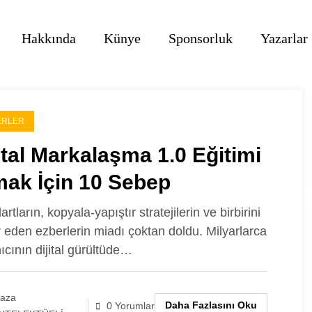
Hakkında
Künye
Sponsorluk
Yazarlar
ERLER
ital Markalaşma 1.0 Eğitimi
mak İçin 10 Sebep
rtların, kopyala-yapıştır stratejilerin ve birbirini
r eden ezberlerin miadı çoktan doldu. Milyarlarca
nıcının dijital gürültüde…
laza
Daha Fazlasını Oku
0 Yorumlar