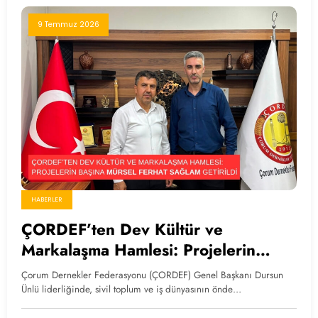
9 Temmuz 2026
HABERLER
ÇORDEF’ten Dev Kültür ve
Markalaşma Hamlesi: Projelerin
Başına Mürsel Ferhat Sağlam
Çorum Dernekler Federasyonu (ÇORDEF) Genel Başkanı Dursun
Getirildi
Ünlü liderliğinde, sivil toplum ve iş dünyasının önde…