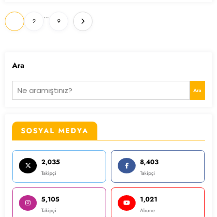
Yazı
…
1
2
9
sayfalaması
Ara
Ara
SOSYAL MEDYA
2,035
8,403
Takipçi
Takipçi
5,105
1,021
Takipçi
Abone