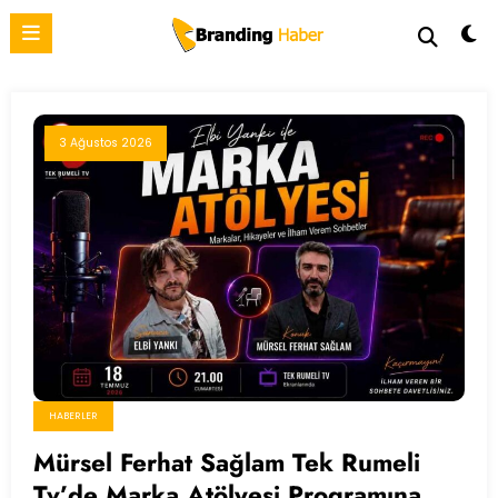
İçeriğe
atla
3 Ağustos 2026
HABERLER
Mürsel Ferhat Sağlam Tek Rumeli
Tv’de Marka Atölyesi Programına