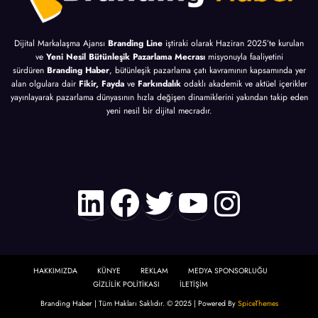
Dijital Markalaşma Ajansı
Branding Line
iştiraki olarak Haziran 2025’te kurulan
ve
Yeni Nesil Bütünleşik Pazarlama Mecrası
misyonuyla faaliyetini
sürdüren
Branding Haber
, bütünleşik pazarlama çatı kavramının kapsamında yer
alan olgulara dair
Fikir, Fayda
ve
Farkındalık
odaklı akademik ve aktüel içerikler
yayınlayarak pazarlama dünyasının hızla değişen dinamiklerini yakından takip eden
yeni nesil bir dijital mecradır.
LinkedIn
Facebook
Twitter
YouTube
Instagr
HAKKIMIZDA
KÜNYE
REKLAM
MEDYA SPONSORLUĞU
GİZLİLİK POLİTİKASI
İLETİŞİM
Branding Haber | Tüm Hakları Saklıdır. © 2025 | Powered By
SpiceThemes