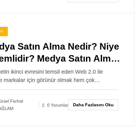
YA
dya Satın Alma Nedir? Niye
emlidir? Medya Satın Alma
ıl Yapılır?
netin ikinci evresini temsil eden Web 2.0 ile
kte markalar için görünür olmak hem çok…
rsel Ferhat
Daha Fazlasını Oku
0 Yorumlar
AĞLAM