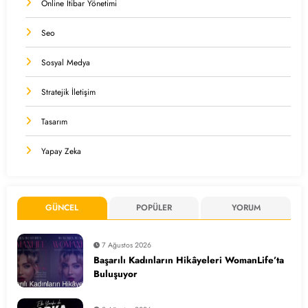
Online İtibar Yönetimi
Seo
Sosyal Medya
Stratejik İletişim
Tasarım
Yapay Zeka
GÜNCEL
POPÜLER
YORUM
7 Ağustos 2026
Başarılı Kadınların Hikâyeleri WomanLife’ta
Buluşuyor