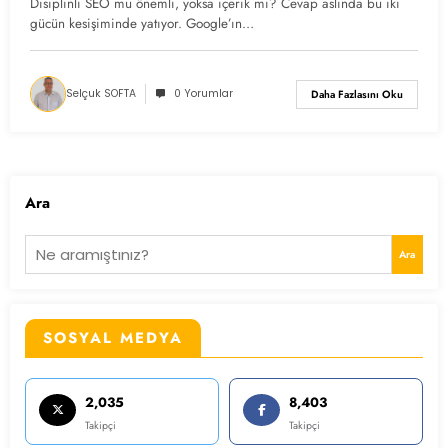
Disiplinli SEO mu önemli, yoksa içerik mi? Cevap aslında bu iki
gücün kesişiminde yatıyor. Google’ın…
Selçuk SOFTA
0 Yorumlar
Daha Fazlasını Oku
Ara
Ara
SOSYAL MEDYA
2,035
8,403
Takipçi
Takipçi