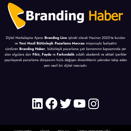
Dijital Markalaşma Ajansı
Branding Line
iştiraki olarak Haziran 2025’te kurulan
ve
Yeni Nesil Bütünleşik Pazarlama Mecrası
misyonuyla faaliyetini
sürdüren
Branding Haber
, bütünleşik pazarlama çatı kavramının kapsamında yer
alan olgulara dair
Fikir, Fayda
ve
Farkındalık
odaklı akademik ve aktüel içerikler
yayınlayarak pazarlama dünyasının hızla değişen dinamiklerini yakından takip eden
yeni nesil bir dijital mecradır.
LinkedIn
Facebook
Twitter
YouTube
Instagr