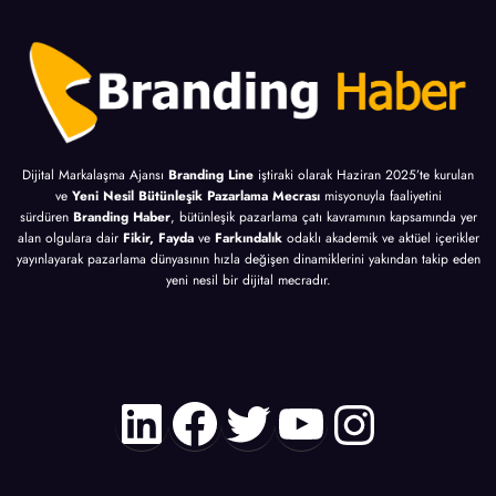
Dijital Markalaşma Ajansı
Branding Line
iştiraki olarak Haziran 2025’te kurulan
ve
Yeni Nesil Bütünleşik Pazarlama Mecrası
misyonuyla faaliyetini
sürdüren
Branding Haber
, bütünleşik pazarlama çatı kavramının kapsamında yer
alan olgulara dair
Fikir, Fayda
ve
Farkındalık
odaklı akademik ve aktüel içerikler
yayınlayarak pazarlama dünyasının hızla değişen dinamiklerini yakından takip eden
yeni nesil bir dijital mecradır.
LinkedIn
Facebook
Twitter
YouTube
Instagr