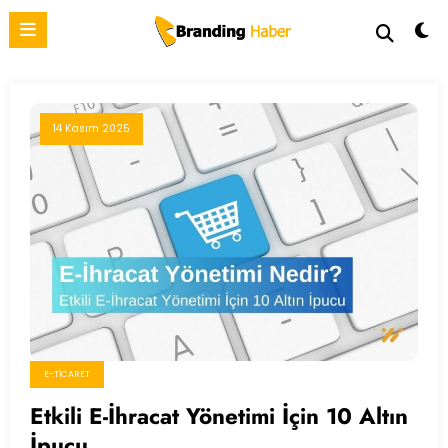
İçeriğe
atla
14 Kasım 2025
E-TICARET
Etkili E-İhracat Yönetimi İçin 10 Altın
İpucu