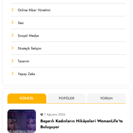
Online İtibar Yönetimi
Seo
Sosyal Medya
Stratejik İletişim
Tasarım
Yapay Zeka
GÜNCEL
POPÜLER
YORUM
7 Ağustos 2026
Başarılı Kadınların Hikâyeleri WomanLife’ta
Buluşuyor