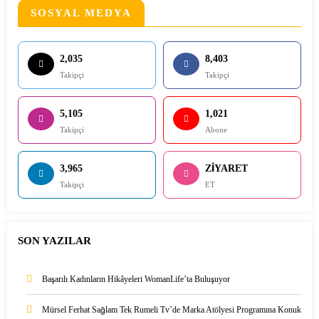
SOSYAL MEDYA
2,035
8,403
Takipçi
Takipçi
5,105
1,021
Takipçi
Abone
3,965
ZİYARET
Takipçi
ET
SON YAZILAR
Başarılı Kadınların Hikâyeleri WomanLife’ta Buluşuyor
Mürsel Ferhat Sağlam Tek Rumeli Tv’de Marka Atölyesi Programına Konuk