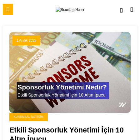
İçeriğe
atla
1 Aralık 2025
KURUMSAL İLETIŞIM
Etkili Sponsorluk Yönetimi İçin 10
Altın İpucu