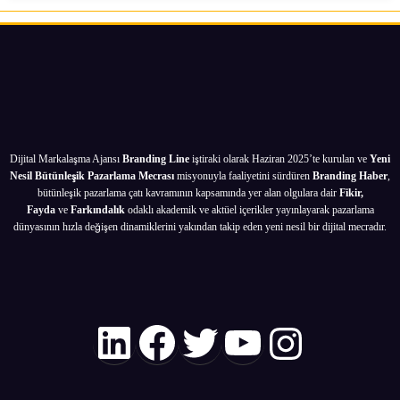
Dijital Markalaşma Ajansı
Branding Line
iştiraki olarak Haziran 2025’te kurulan ve
Yeni
Nesil Bütünleşik Pazarlama Mecrası
misyonuyla faaliyetini sürdüren
Branding Haber
,
bütünleşik pazarlama çatı kavramının kapsamında yer alan olgulara dair
Fikir,
Fayda
ve
Farkındalık
odaklı akademik ve aktüel içerikler yayınlayarak pazarlama
dünyasının hızla değişen dinamiklerini yakından takip eden yeni nesil bir dijital mecradır.
LinkedIn
Facebook
Twitter
YouTube
Instagr