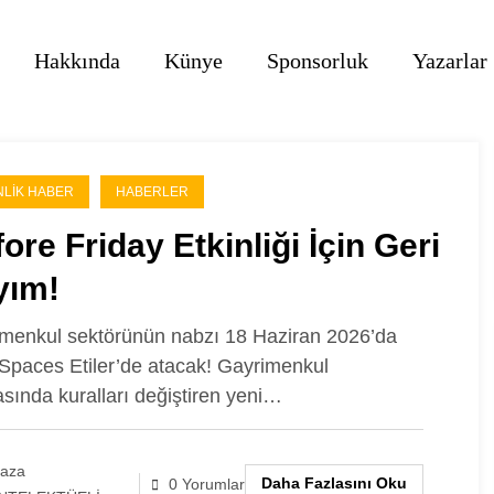
Hakkında
Künye
Sponsorluk
Yazarlar
NLIK HABER
HABERLER
ore Friday Etkinliği İçin Geri
yım!
menkul sektörünün nabzı 18 Haziran 2026’da
paces Etiler’de atacak! Gayrimenkul
sında kuralları değiştiren yeni…
laza
Daha Fazlasını Oku
0 Yorumlar