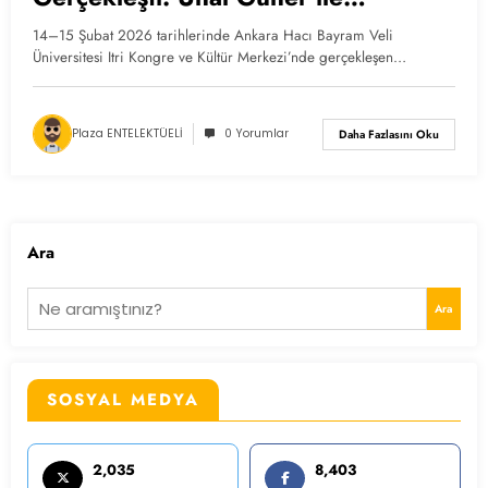
Bildiğinden Öte’ye Kampı
14–15 Şubat 2026 tarihlerinde Ankara Hacı Bayram Veli
Üniversitesi Itri Kongre ve Kültür Merkezi’nde gerçekleşen…
Plaza ENTELEKTÜELİ
0 Yorumlar
Daha Fazlasını Oku
Ara
Ara
SOSYAL MEDYA
2,035
8,403