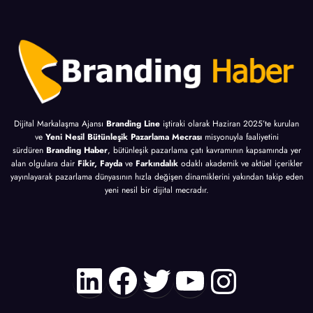
Dijital Markalaşma Ajansı
Branding Line
iştiraki olarak Haziran 2025’te kurulan
ve
Yeni Nesil Bütünleşik Pazarlama Mecrası
misyonuyla faaliyetini
sürdüren
Branding Haber
, bütünleşik pazarlama çatı kavramının kapsamında yer
alan olgulara dair
Fikir, Fayda
ve
Farkındalık
odaklı akademik ve aktüel içerikler
yayınlayarak pazarlama dünyasının hızla değişen dinamiklerini yakından takip eden
yeni nesil bir dijital mecradır.
LinkedIn
Facebook
Twitter
YouTube
Instagr