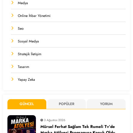
Medya
Online İtibar Yönetimi
Seo
Sosyal Medya
Stratejik İletişim
Tasarım
Yapay Zeka
GÜNCEL
POPÜLER
YORUM
3 Ağustos 2026
Mürsel Ferhat Sağlam Tek Rumeli Tv’de
Marka Atölyesi Programına Konuk Oldu