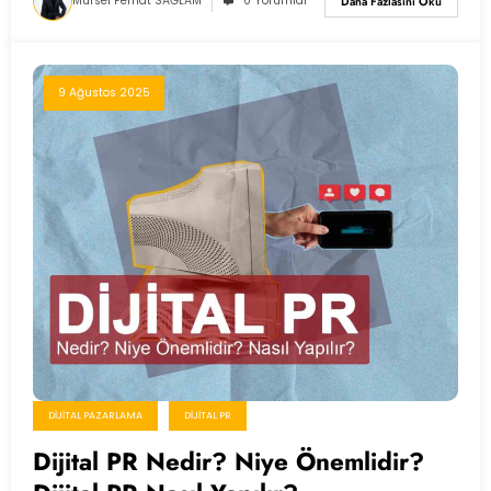
Mürsel Ferhat SAĞLAM
0 Yorumlar
Daha Fazlasını Oku
9 Ağustos 2025
DIJITAL PAZARLAMA
DIJITAL PR
Dijital PR Nedir? Niye Önemlidir?