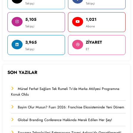
Takipçi
Takipçi
5,105
1,021
Takipçi
Abone
3,965
ZİYARET
Takipçi
ET
SON YAZILAR
Mürsel Ferhat Sağlam Tek Rumeli Tv’de Marka Atölyesi Programına
Konuk Oldu
Bayim Olur Musun? Fuarı 2026: Franchise Ekosisteminde Yeni Dönem
Global Branding Conference Hakkında Merak Edilen Her Şey!
Savunma Teknolojileri Entegrasyon Zirvesi Ankara’da Gerçekleşecek!