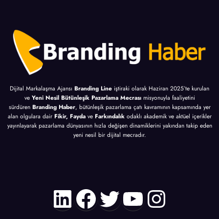
Dijital Markalaşma Ajansı
Branding Line
iştiraki olarak Haziran 2025’te kurulan
ve
Yeni Nesil Bütünleşik Pazarlama Mecrası
misyonuyla faaliyetini
sürdüren
Branding Haber
, bütünleşik pazarlama çatı kavramının kapsamında yer
alan olgulara dair
Fikir, Fayda
ve
Farkındalık
odaklı akademik ve aktüel içerikler
yayınlayarak pazarlama dünyasının hızla değişen dinamiklerini yakından takip eden
yeni nesil bir dijital mecradır.
LinkedIn
Facebook
Twitter
YouTube
Instagr