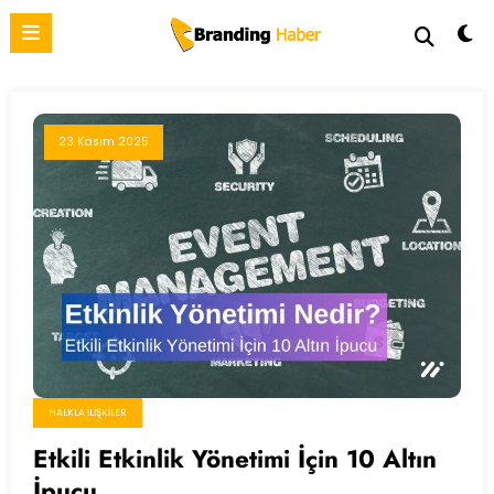
İçeriğe
atla
23 Kasım 2025
HALKLA İLIŞKILER
Etkili Etkinlik Yönetimi İçin 10 Altın
İpucu