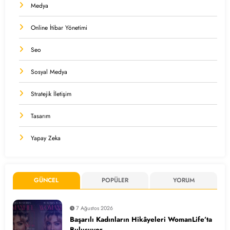
Medya
Online İtibar Yönetimi
Seo
Sosyal Medya
Stratejik İletişim
Tasarım
Yapay Zeka
GÜNCEL
POPÜLER
YORUM
7 Ağustos 2026
Başarılı Kadınların Hikâyeleri WomanLife’ta
Buluşuyor