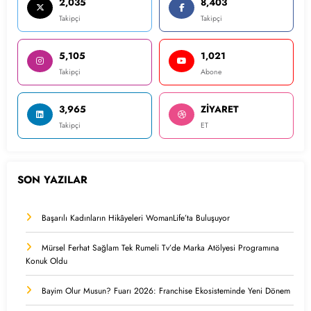
2,035
8,403
Takipçi
Takipçi
5,105
1,021
Takipçi
Abone
3,965
ZİYARET
Takipçi
ET
SON YAZILAR
Başarılı Kadınların Hikâyeleri WomanLife’ta Buluşuyor
Mürsel Ferhat Sağlam Tek Rumeli Tv’de Marka Atölyesi Programına
Konuk Oldu
Bayim Olur Musun? Fuarı 2026: Franchise Ekosisteminde Yeni Dönem