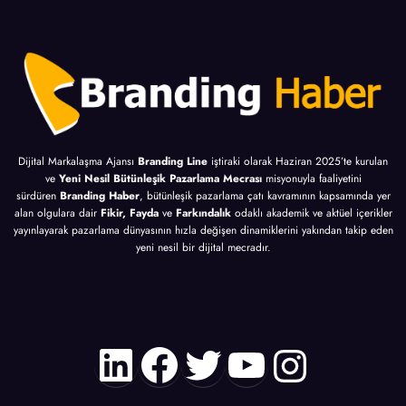
Dijital Markalaşma Ajansı
Branding Line
iştiraki olarak Haziran 2025’te kurulan
ve
Yeni Nesil Bütünleşik Pazarlama Mecrası
misyonuyla faaliyetini
sürdüren
Branding Haber
, bütünleşik pazarlama çatı kavramının kapsamında yer
alan olgulara dair
Fikir, Fayda
ve
Farkındalık
odaklı akademik ve aktüel içerikler
yayınlayarak pazarlama dünyasının hızla değişen dinamiklerini yakından takip eden
yeni nesil bir dijital mecradır.
LinkedIn
Facebook
Twitter
YouTube
Instagr