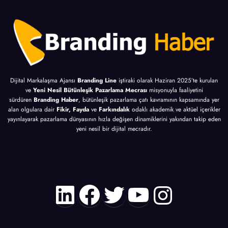
Dijital Markalaşma Ajansı
Branding Line
iştiraki olarak Haziran 2025’te kurulan
ve
Yeni Nesil Bütünleşik Pazarlama Mecrası
misyonuyla faaliyetini
sürdüren
Branding Haber
, bütünleşik pazarlama çatı kavramının kapsamında yer
alan olgulara dair
Fikir, Fayda
ve
Farkındalık
odaklı akademik ve aktüel içerikler
yayınlayarak pazarlama dünyasının hızla değişen dinamiklerini yakından takip eden
yeni nesil bir dijital mecradır.
LinkedIn
Facebook
Twitter
YouTube
Instagr