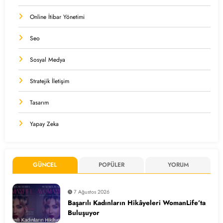
Online İtibar Yönetimi
Seo
Sosyal Medya
Stratejik İletişim
Tasarım
Yapay Zeka
GÜNCEL
POPÜLER
YORUM
7 Ağustos 2026
Başarılı Kadınların Hikâyeleri WomanLife’ta
Buluşuyor