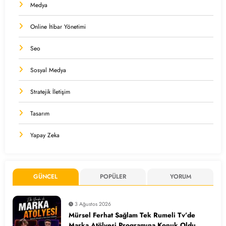
Medya
Online İtibar Yönetimi
Seo
Sosyal Medya
Stratejik İletişim
Tasarım
Yapay Zeka
GÜNCEL
POPÜLER
YORUM
3 Ağustos 2026
Mürsel Ferhat Sağlam Tek Rumeli Tv’de
Marka Atölyesi Programına Konuk Oldu