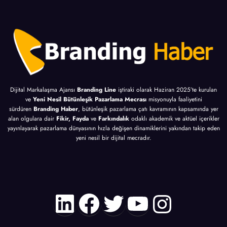
Dijital Markalaşma Ajansı
Branding Line
iştiraki olarak Haziran 2025’te kurulan
ve
Yeni Nesil Bütünleşik Pazarlama Mecrası
misyonuyla faaliyetini
sürdüren
Branding Haber
, bütünleşik pazarlama çatı kavramının kapsamında yer
alan olgulara dair
Fikir, Fayda
ve
Farkındalık
odaklı akademik ve aktüel içerikler
yayınlayarak pazarlama dünyasının hızla değişen dinamiklerini yakından takip eden
yeni nesil bir dijital mecradır.
LinkedIn
Facebook
Twitter
YouTube
Instagr