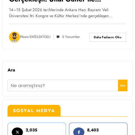
Bildiğinden Öte’ye Kampı
14–15 Şubat 2026 tarihlerinde Ankara Hacı Bayram Veli
Üniversitesi Itri Kongre ve Kültür Merkezi’nde gerçekleşen…
Plaza ENTELEKTÜELİ
0 Yorumlar
Daha Fazlasını Oku
Ara
Ara
SOSYAL MEDYA
2,035
8,403