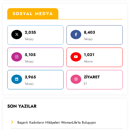
SOSYAL MEDYA
2,035
8,403
Takipçi
Takipçi
5,105
1,021
Takipçi
Abone
3,965
ZİYARET
Takipçi
ET
SON YAZILAR
Başarılı Kadınların Hikâyeleri WomanLife’ta Buluşuyor