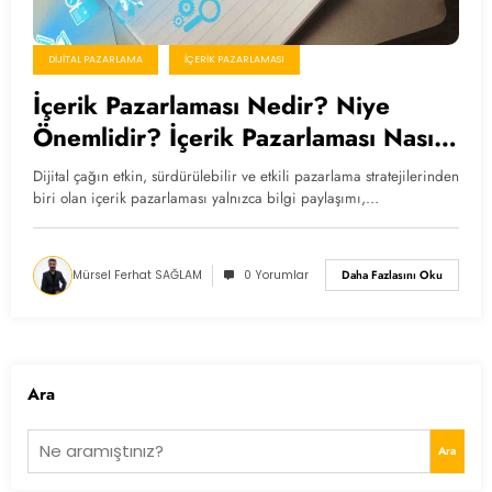
DIJITAL PAZARLAMA
İÇERIK PAZARLAMASI
İçerik Pazarlaması Nedir? Niye
Önemlidir? İçerik Pazarlaması Nasıl
Yapılır?
Dijital çağın etkin, sürdürülebilir ve etkili pazarlama stratejilerinden
biri olan içerik pazarlaması yalnızca bilgi paylaşımı,…
Mürsel Ferhat SAĞLAM
0 Yorumlar
Daha Fazlasını Oku
Ara
Ara