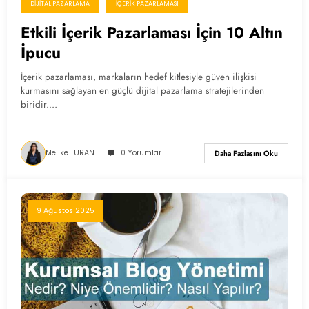
DIJITAL PAZARLAMA
İÇERIK PAZARLAMASI
Etkili İçerik Pazarlaması İçin 10 Altın
İpucu
İçerik pazarlaması, markaların hedef kitlesiyle güven ilişkisi
kurmasını sağlayan en güçlü dijital pazarlama stratejilerinden
biridir.…
Melike TURAN
0 Yorumlar
Daha Fazlasını Oku
9 Ağustos 2025