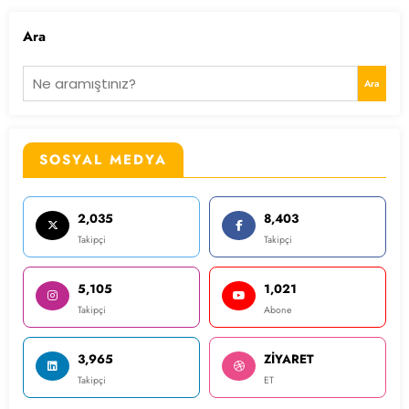
Ara
Ara
SOSYAL MEDYA
2,035
8,403
Takipçi
Takipçi
5,105
1,021
Takipçi
Abone
3,965
ZİYARET
Takipçi
ET