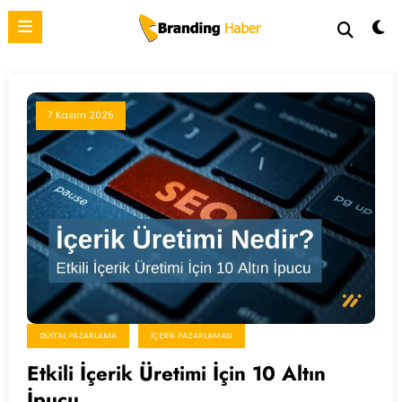
İçeriğe
atla
7 Kasım 2025
DIJITAL PAZARLAMA
İÇERIK PAZARLAMASI
Etkili İçerik Üretimi İçin 10 Altın
İpucu