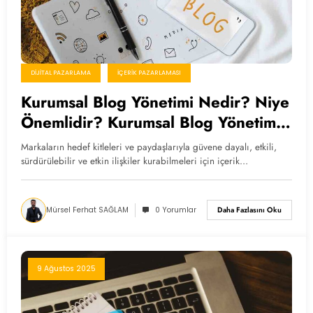
DIJITAL PAZARLAMA
İÇERIK PAZARLAMASI
Kurumsal Blog Yönetimi Nedir? Niye
Önemlidir? Kurumsal Blog Yönetimi
Nasıl Yapılır?
Markaların hedef kitleleri ve paydaşlarıyla güvene dayalı, etkili,
sürdürülebilir ve etkin ilişkiler kurabilmeleri için içerik…
Mürsel Ferhat SAĞLAM
0 Yorumlar
Daha Fazlasını Oku
9 Ağustos 2025