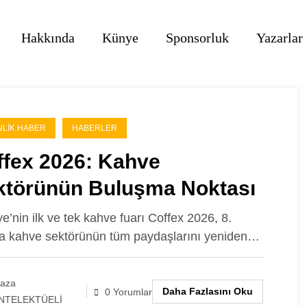
Hakkında
Künye
Sponsorluk
Yazarlar
NLIK HABER
HABERLER
ffex 2026: Kahve
ktörünün Buluşma Noktası
ye’nin ilk ve tek kahve fuarı Coffex 2026, 8.
da kahve sektörünün tüm paydaşlarını yeniden…
laza
Daha Fazlasını Oku
0 Yorumlar
NTELEKTÜELİ