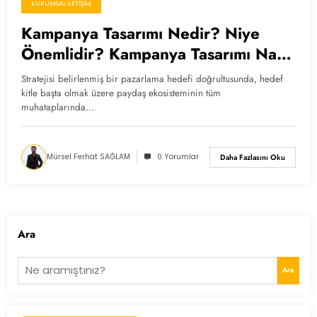
KURUMSAL İLETIŞIM
Kampanya Tasarımı Nedir? Niye
Önemlidir? Kampanya Tasarımı Nasıl
Yapılır?
Stratejisi belirlenmiş bir pazarlama hedefi doğrultusunda, hedef
kitle başta olmak üzere paydaş ekosisteminin tüm
muhataplarında…
Mürsel Ferhat SAĞLAM
0 Yorumlar
Daha Fazlasını Oku
Ara
Ara