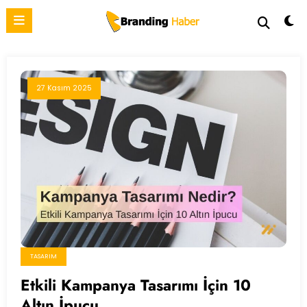
İçeriğe
atla
27 Kasım 2025
TASARIM
Etkili Kampanya Tasarımı İçin 10
Altın İpucu