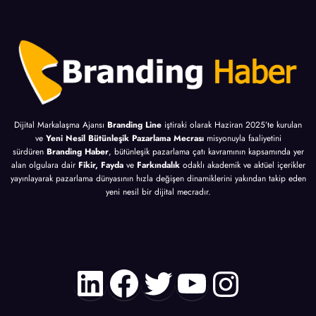
Dijital Markalaşma Ajansı
Branding Line
iştiraki olarak Haziran 2025’te kurulan
ve
Yeni Nesil Bütünleşik Pazarlama Mecrası
misyonuyla faaliyetini
sürdüren
Branding Haber
, bütünleşik pazarlama çatı kavramının kapsamında yer
alan olgulara dair
Fikir, Fayda
ve
Farkındalık
odaklı akademik ve aktüel içerikler
yayınlayarak pazarlama dünyasının hızla değişen dinamiklerini yakından takip eden
yeni nesil bir dijital mecradır.
LinkedIn
Facebook
Twitter
YouTube
Instagr