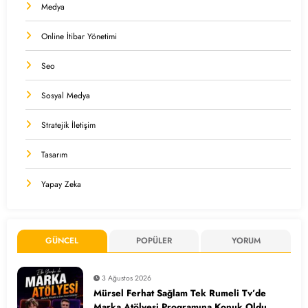
Medya
Online İtibar Yönetimi
Seo
Sosyal Medya
Stratejik İletişim
Tasarım
Yapay Zeka
GÜNCEL
POPÜLER
YORUM
3 Ağustos 2026
Mürsel Ferhat Sağlam Tek Rumeli Tv’de
Marka Atölyesi Programına Konuk Oldu