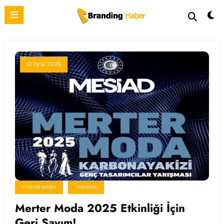
İçeriğe
atla
12 Eylül 2025
ETKINLIK HABER
HABERLER
Merter Moda 2025 Etkinliği İçin
Geri Sayım!