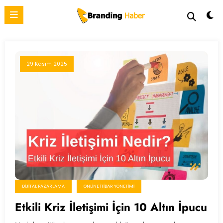
İçeriğe
atla
29 Kasım 2025
DIJITAL PAZARLAMA
ONLINE İTIBAR YÖNETIMI
Etkili Kriz İletişimi İçin 10 Altın İpucu