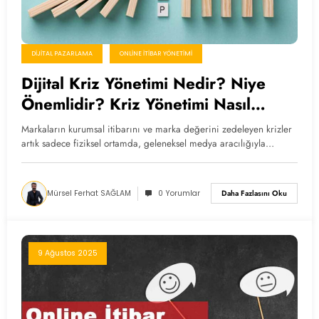
DIJITAL PAZARLAMA
ONLINE İTIBAR YÖNETIMI
Dijital Kriz Yönetimi Nedir? Niye
Önemlidir? Kriz Yönetimi Nasıl
Yapılır?
Markaların kurumsal itibarını ve marka değerini zedeleyen krizler
artık sadece fiziksel ortamda, geleneksel medya aracılığıyla…
Mürsel Ferhat SAĞLAM
0 Yorumlar
Daha Fazlasını Oku
9 Ağustos 2025