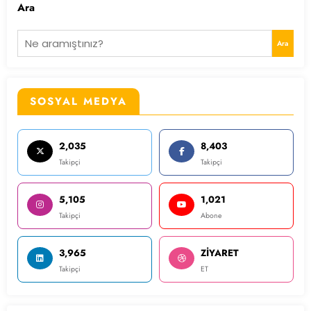
Ara
Ara
SOSYAL MEDYA
2,035
8,403
Takipçi
Takipçi
5,105
1,021
Takipçi
Abone
3,965
ZİYARET
Takipçi
ET