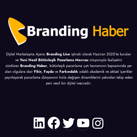
Dijital Markalaşma Ajansı
Branding Line
iştiraki olarak Haziran 2025’te kurulan
ve
Yeni Nesil Bütünleşik Pazarlama Mecrası
misyonuyla faaliyetini
sürdüren
Branding Haber
, bütünleşik pazarlama çatı kavramının kapsamında yer
alan olgulara dair
Fikir, Fayda
ve
Farkındalık
odaklı akademik ve aktüel içerikler
yayınlayarak pazarlama dünyasının hızla değişen dinamiklerini yakından takip eden
yeni nesil bir dijital mecradır.
LinkedIn
Facebook
Twitter
YouTube
Instagr