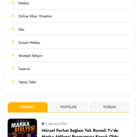
Medya
Online İtibar Yönetimi
Seo
Sosyal Medya
Stratejik İletişim
Tasarım
Yapay Zeka
GÜNCEL
POPÜLER
YORUM
3 Ağustos 2026
Mürsel Ferhat Sağlam Tek Rumeli Tv’de
Marka Atölyesi Programına Konuk Oldu