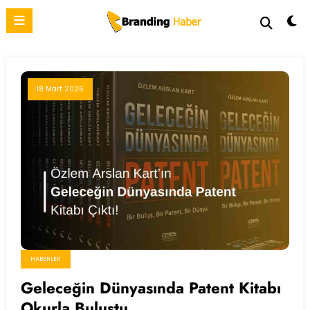
İçeriğe
atla
18 Mart 2026
HABERLER
Geleceğin Dünyasında Patent Kitabı
Okurla Buluştu