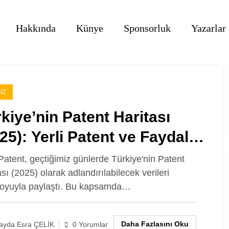
Hakkında
Künye
Sponsorluk
Yazarlar
IZ
kiye’nin Patent Haritası
25): Yerli Patent ve Faydalı
del Başvuru Sayısı
Patent, geçtiğimiz günlerde Türkiye'nin Patent
sı (2025) olarak adlandırılabilecek verileri
klandı
oyuyla paylaştı. Bu kapsamda…
Daha Fazlasını Oku
layda Esra ÇELİK
0 Yorumlar