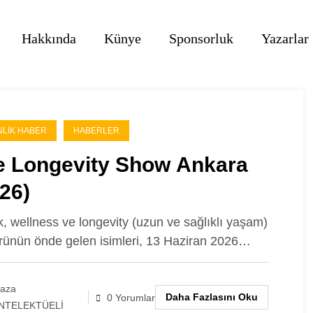
Hakkında
Künye
Sponsorluk
Yazarlar
NLIK HABER
HABERLER
e Longevity Show Ankara
26)
k, wellness ve longevity (uzun ve sağlıklı yaşam)
rünün önde gelen isimleri, 13 Haziran 2026…
laza
Daha Fazlasını Oku
0 Yorumlar
NTELEKTÜELİ