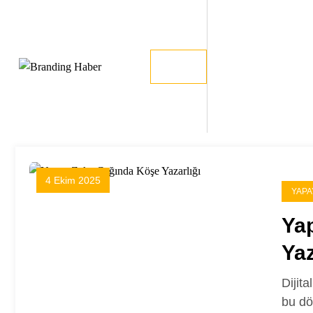
İçeriğe
atla
4 Ekim 2025
YAPA
Ya
Yaz
Dijita
bu dö