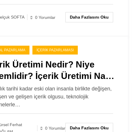
Daha Fazlasını Oku
elçuk SOFTA
0 Yorumlar
TAL PAZARLAMA
İÇERIK PAZARLAMASI
rik Üretimi Nedir? Niye
mlidir? İçerik Üretimi Nasıl
ılır?
ık tarihi kadar eski olan insanla birlikte değişen,
en ve gelişen içerik olgusu, teknolojik
melerle…
rsel Ferhat
Daha Fazlasını Oku
0 Yorumlar
AĞLAM