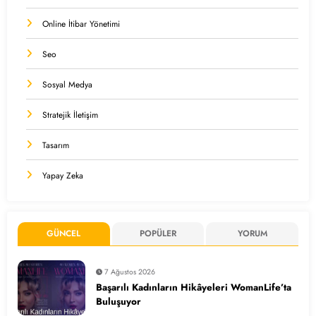
Online İtibar Yönetimi
Seo
Sosyal Medya
Stratejik İletişim
Tasarım
Yapay Zeka
GÜNCEL
POPÜLER
YORUM
7 Ağustos 2026
Başarılı Kadınların Hikâyeleri WomanLife’ta
Buluşuyor