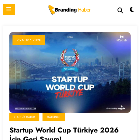
İçeriğe
atla
25 Nisan 2026
ETKINLIK HABER
HABERLER
Startup World Cup Türkiye 2026
İçin Geri Sayım!