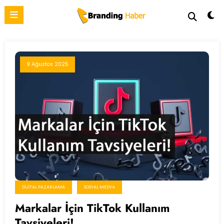
İçeriğe
atla
9 Ağustos 2025
DIJITAL PAZARLAMA
SOSYAL MEDYA
Markalar İçin TikTok Kullanım
Tavsiyeleri!