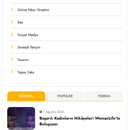
Online İtibar Yönetimi
Seo
Sosyal Medya
Stratejik İletişim
Tasarım
Yapay Zeka
GÜNCEL
POPÜLER
YORUM
7 Ağustos 2026
Başarılı Kadınların Hikâyeleri WomanLife’ta
Buluşuyor