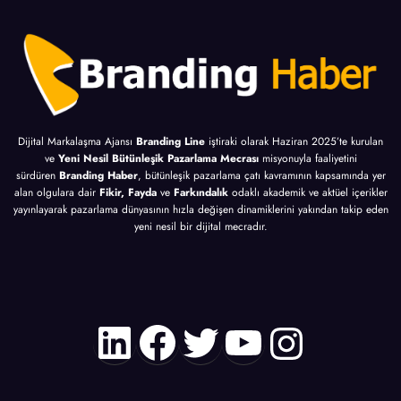
Dijital Markalaşma Ajansı
Branding Line
iştiraki olarak Haziran 2025’te kurulan
ve
Yeni Nesil Bütünleşik Pazarlama Mecrası
misyonuyla faaliyetini
sürdüren
Branding Haber
, bütünleşik pazarlama çatı kavramının kapsamında yer
alan olgulara dair
Fikir, Fayda
ve
Farkındalık
odaklı akademik ve aktüel içerikler
yayınlayarak pazarlama dünyasının hızla değişen dinamiklerini yakından takip eden
yeni nesil bir dijital mecradır.
LinkedIn
Facebook
Twitter
YouTube
Instagr