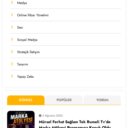
Medya
Online İtibar Yönetimi
Seo
Sosyal Medya
Stratejik İletişim
Tasarım
Yapay Zeka
GÜNCEL
POPÜLER
YORUM
3 Ağustos 2026
Mürsel Ferhat Sağlam Tek Rumeli Tv’de
Marka Atölyesi Programına Konuk Oldu