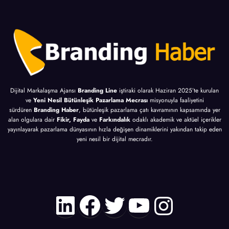
Dijital Markalaşma Ajansı
Branding Line
iştiraki olarak Haziran 2025’te kurulan
ve
Yeni Nesil Bütünleşik Pazarlama Mecrası
misyonuyla faaliyetini
sürdüren
Branding Haber
, bütünleşik pazarlama çatı kavramının kapsamında yer
alan olgulara dair
Fikir, Fayda
ve
Farkındalık
odaklı akademik ve aktüel içerikler
yayınlayarak pazarlama dünyasının hızla değişen dinamiklerini yakından takip eden
yeni nesil bir dijital mecradır.
LinkedIn
Facebook
Twitter
YouTube
Instagr