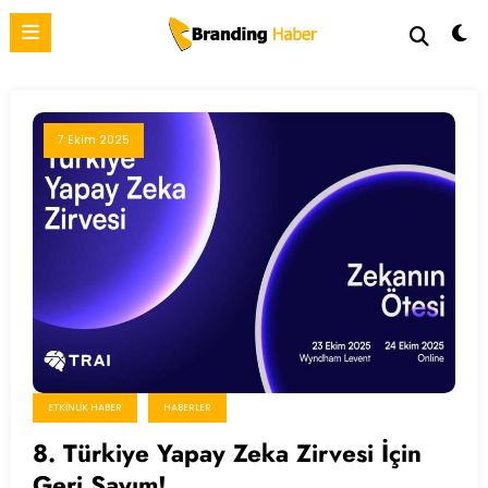
İçeriğe
atla
7 Ekim 2025
ETKINLIK HABER
HABERLER
8. Türkiye Yapay Zeka Zirvesi İçin
Geri Sayım!