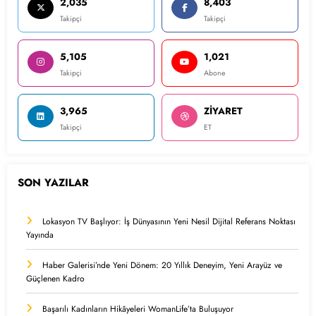
2,035
8,403
Takipçi
Takipçi
5,105
1,021
Takipçi
Abone
3,965
ZİYARET
Takipçi
ET
SON YAZILAR
Lokasyon TV Başlıyor: İş Dünyasının Yeni Nesil Dijital Referans Noktası
Yayında
Haber Galerisi’nde Yeni Dönem: 20 Yıllık Deneyim, Yeni Arayüz ve
Güçlenen Kadro
Başarılı Kadınların Hikâyeleri WomanLife’ta Buluşuyor