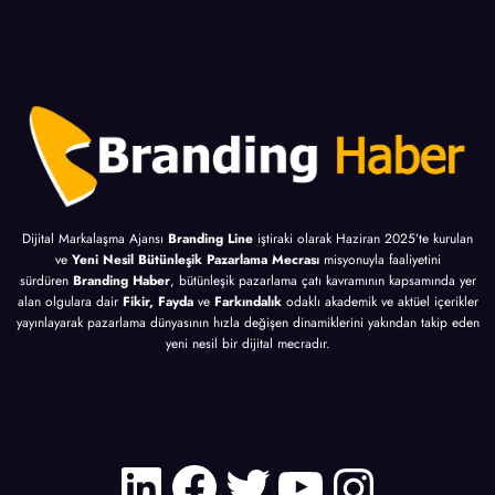
Dijital Markalaşma Ajansı
Branding Line
iştiraki olarak Haziran 2025’te kurulan
ve
Yeni Nesil Bütünleşik Pazarlama Mecrası
misyonuyla faaliyetini
sürdüren
Branding Haber
, bütünleşik pazarlama çatı kavramının kapsamında yer
alan olgulara dair
Fikir, Fayda
ve
Farkındalık
odaklı akademik ve aktüel içerikler
yayınlayarak pazarlama dünyasının hızla değişen dinamiklerini yakından takip eden
yeni nesil bir dijital mecradır.
LinkedIn
Facebook
Twitter
YouTube
Instagr