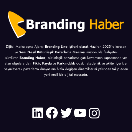
Dijital Markalaşma Ajansı
Branding Line
iştiraki olarak Haziran 2025’te kurulan
ve
Yeni Nesil Bütünleşik Pazarlama Mecrası
misyonuyla faaliyetini
sürdüren
Branding Haber
, bütünleşik pazarlama çatı kavramının kapsamında yer
alan olgulara dair
Fikir, Fayda
ve
Farkındalık
odaklı akademik ve aktüel içerikler
yayınlayarak pazarlama dünyasının hızla değişen dinamiklerini yakından takip eden
yeni nesil bir dijital mecradır.
LinkedIn
Facebook
Twitter
YouTube
Instagr