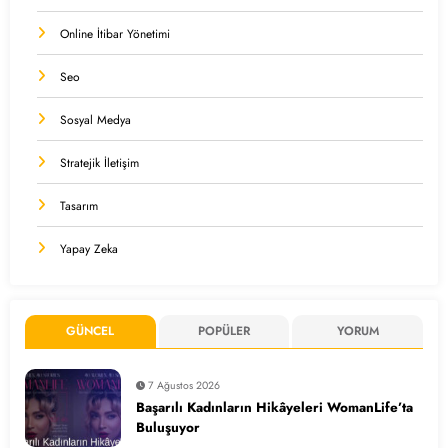
Online İtibar Yönetimi
Seo
Sosyal Medya
Stratejik İletişim
Tasarım
Yapay Zeka
GÜNCEL
POPÜLER
YORUM
7 Ağustos 2026
Başarılı Kadınların Hikâyeleri WomanLife’ta
Buluşuyor