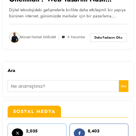
Yapılır?
Dijital teknolojideki gelişmelerle birlikte daha etkileşimli bir yapıya
bürünen internet, günümüzde markalar için bir pazarlama,…
Mürsel Ferhat SAĞLAM
0 Yorumlar
Daha Fazlasını Oku
Ara
Ara
SOSYAL MEDYA
2,035
8,403