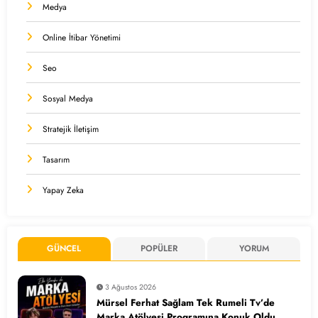
Medya
Online İtibar Yönetimi
Seo
Sosyal Medya
Stratejik İletişim
Tasarım
Yapay Zeka
GÜNCEL
POPÜLER
YORUM
3 Ağustos 2026
Mürsel Ferhat Sağlam Tek Rumeli Tv’de
Marka Atölyesi Programına Konuk Oldu