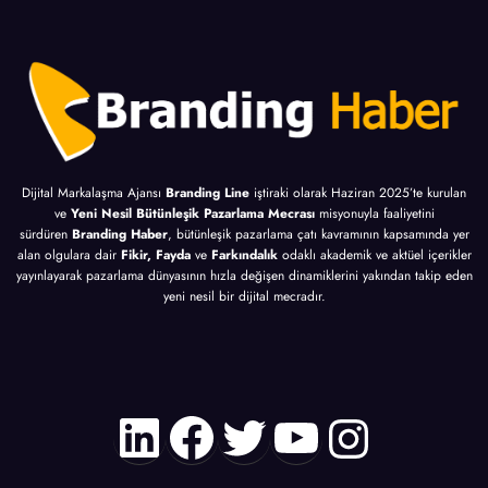
Dijital Markalaşma Ajansı
Branding Line
iştiraki olarak Haziran 2025’te kurulan
ve
Yeni Nesil Bütünleşik Pazarlama Mecrası
misyonuyla faaliyetini
sürdüren
Branding Haber
, bütünleşik pazarlama çatı kavramının kapsamında yer
alan olgulara dair
Fikir, Fayda
ve
Farkındalık
odaklı akademik ve aktüel içerikler
yayınlayarak pazarlama dünyasının hızla değişen dinamiklerini yakından takip eden
yeni nesil bir dijital mecradır.
LinkedIn
Facebook
Twitter
YouTube
Instagr