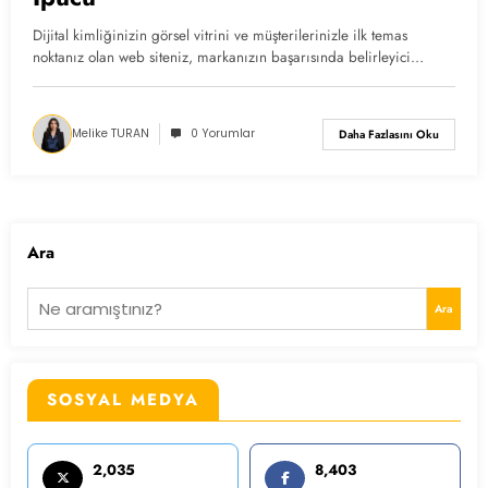
Dijital kimliğinizin görsel vitrini ve müşterilerinizle ilk temas
noktanız olan web siteniz, markanızın başarısında belirleyici…
Melike TURAN
0 Yorumlar
Daha Fazlasını Oku
Ara
Ara
SOSYAL MEDYA
2,035
8,403