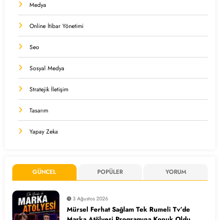
Medya
Online İtibar Yönetimi
Seo
Sosyal Medya
Stratejik İletişim
Tasarım
Yapay Zeka
GÜNCEL
POPÜLER
YORUM
3 Ağustos 2026
Mürsel Ferhat Sağlam Tek Rumeli Tv’de
Marka Atölyesi Programına Konuk Oldu