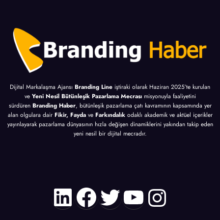
Dijital Markalaşma Ajansı
Branding Line
iştiraki olarak Haziran 2025’te kurulan
ve
Yeni Nesil Bütünleşik Pazarlama Mecrası
misyonuyla faaliyetini
sürdüren
Branding Haber
, bütünleşik pazarlama çatı kavramının kapsamında yer
alan olgulara dair
Fikir, Fayda
ve
Farkındalık
odaklı akademik ve aktüel içerikler
yayınlayarak pazarlama dünyasının hızla değişen dinamiklerini yakından takip eden
yeni nesil bir dijital mecradır.
LinkedIn
Facebook
Twitter
YouTube
Instagr