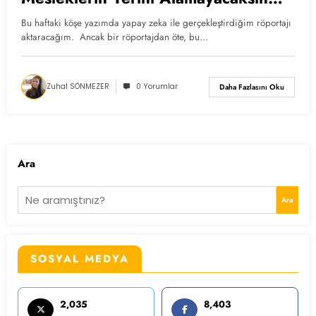
Diye Soruldu
Bu haftaki köşe yazımda yapay zeka ile gerçekleştirdiğim röportajı
aktaracağım. Ancak bir röportajdan öte, bu…
Zuhal SÖNMEZER
0 Yorumlar
Daha Fazlasını Oku
Ara
Ara
SOSYAL MEDYA
2,035
8,403