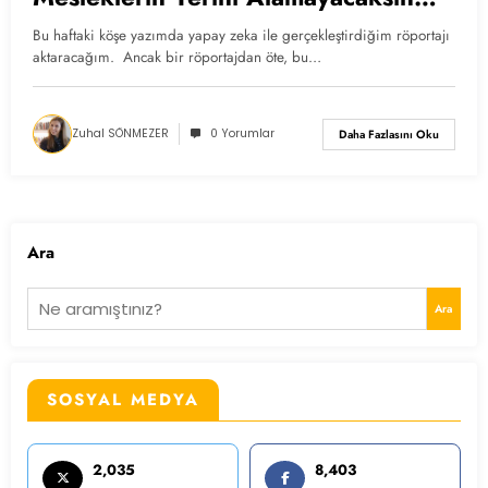
Diye Soruldu
Bu haftaki köşe yazımda yapay zeka ile gerçekleştirdiğim röportajı
aktaracağım. Ancak bir röportajdan öte, bu…
Zuhal SÖNMEZER
0 Yorumlar
Daha Fazlasını Oku
Ara
Ara
SOSYAL MEDYA
2,035
8,403