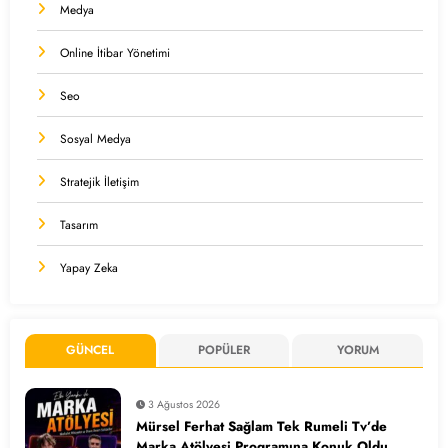
Medya
Online İtibar Yönetimi
Seo
Sosyal Medya
Stratejik İletişim
Tasarım
Yapay Zeka
GÜNCEL
POPÜLER
YORUM
3 Ağustos 2026
Mürsel Ferhat Sağlam Tek Rumeli Tv’de
Marka Atölyesi Programına Konuk Oldu