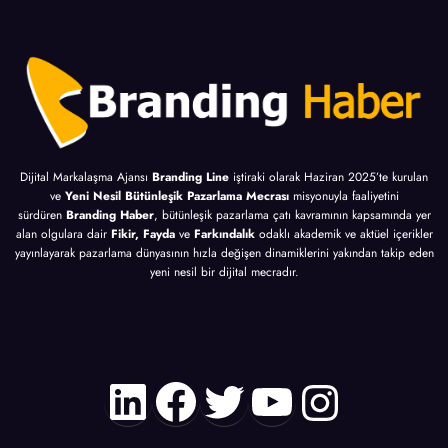
Dijital Markalaşma Ajansı
Branding Line
iştiraki olarak Haziran 2025’te kurulan
ve
Yeni Nesil Bütünleşik Pazarlama Mecrası
misyonuyla faaliyetini
sürdüren
Branding Haber
, bütünleşik pazarlama çatı kavramının kapsamında yer
alan olgulara dair
Fikir, Fayda
ve
Farkındalık
odaklı akademik ve aktüel içerikler
yayınlayarak pazarlama dünyasının hızla değişen dinamiklerini yakından takip eden
yeni nesil bir dijital mecradır.
LinkedIn
Facebook
Twitter
YouTube
Instagr