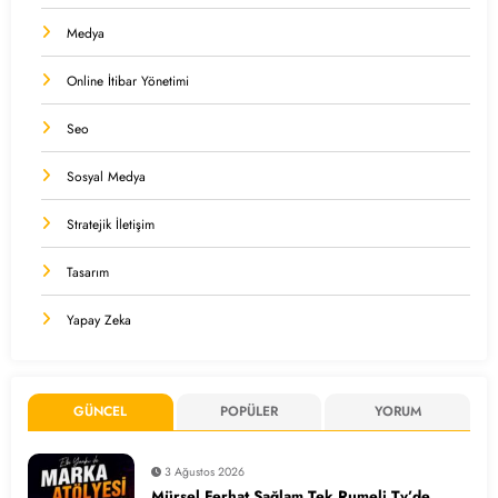
Medya
Online İtibar Yönetimi
Seo
Sosyal Medya
Stratejik İletişim
Tasarım
Yapay Zeka
GÜNCEL
POPÜLER
YORUM
3 Ağustos 2026
Mürsel Ferhat Sağlam Tek Rumeli Tv’de