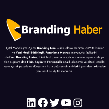
Dijital Markalaşma Ajansı
Branding Line
iştiraki olarak Haziran 2025’te kurulan
ve
Yeni Nesil Bütünleşik Pazarlama Mecrası
misyonuyla faaliyetini
sürdüren
Branding Haber
, bütünleşik pazarlama çatı kavramının kapsamında yer
alan olgulara dair
Fikir, Fayda
ve
Farkındalık
odaklı akademik ve aktüel içerikler
yayınlayarak pazarlama dünyasının hızla değişen dinamiklerini yakından takip eden
yeni nesil bir dijital mecradır.
LinkedIn
Facebook
Twitter
YouTube
Instagr