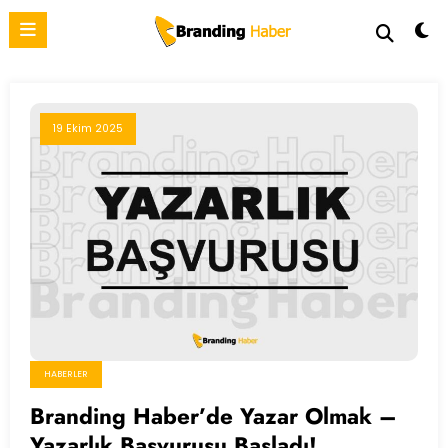
İçeriğe
atla
19 Ekim 2025
HABERLER
Branding Haber’de Yazar Olmak –
Yazarlık Başvurusu Başladı!