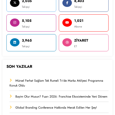
2,035
8,403
Takipçi
Takipçi
5,105
1,021
Takipçi
Abone
3,965
ZİYARET
Takipçi
ET
SON YAZILAR
Mürsel Ferhat Sağlam Tek Rumeli Tv’de Marka Atölyesi Programına
Konuk Oldu
Bayim Olur Musun? Fuarı 2026: Franchise Ekosisteminde Yeni Dönem
Global Branding Conference Hakkında Merak Edilen Her Şey!