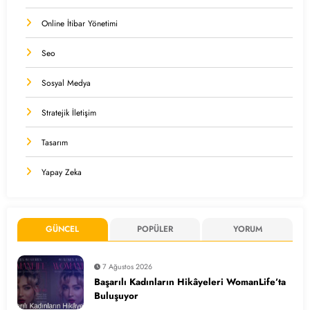
Online İtibar Yönetimi
Seo
Sosyal Medya
Stratejik İletişim
Tasarım
Yapay Zeka
GÜNCEL
POPÜLER
YORUM
7 Ağustos 2026
Başarılı Kadınların Hikâyeleri WomanLife’ta
Buluşuyor