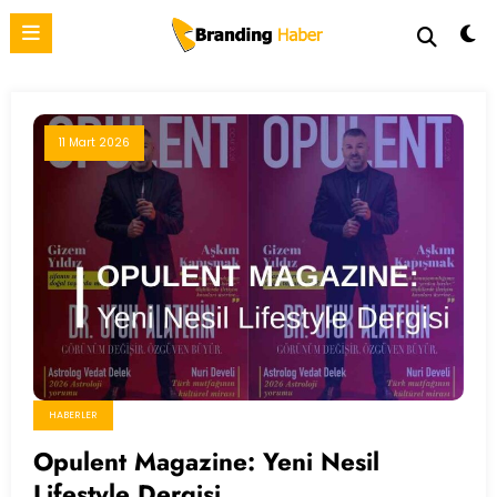
İçeriğe
atla
11 Mart 2026
HABERLER
Opulent Magazine: Yeni Nesil
Lifestyle Dergisi