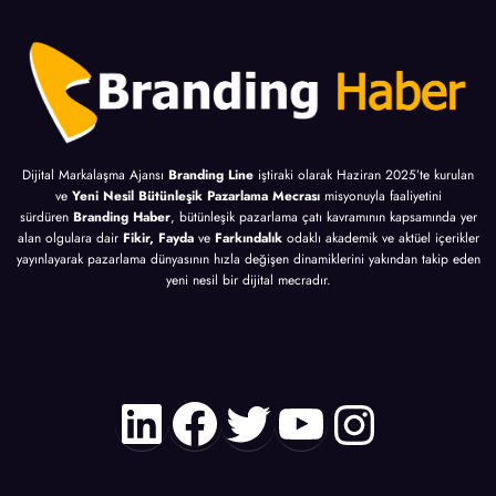
Dijital Markalaşma Ajansı
Branding Line
iştiraki olarak Haziran 2025’te kurulan
ve
Yeni Nesil Bütünleşik Pazarlama Mecrası
misyonuyla faaliyetini
sürdüren
Branding Haber
, bütünleşik pazarlama çatı kavramının kapsamında yer
alan olgulara dair
Fikir, Fayda
ve
Farkındalık
odaklı akademik ve aktüel içerikler
yayınlayarak pazarlama dünyasının hızla değişen dinamiklerini yakından takip eden
yeni nesil bir dijital mecradır.
LinkedIn
Facebook
Twitter
YouTube
Instagr