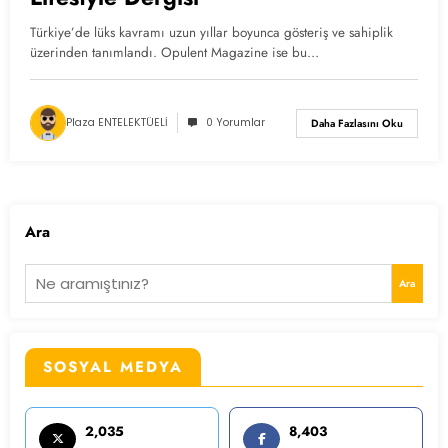
Türkiye’de lüks kavramı uzun yıllar boyunca gösteriş ve sahiplik
üzerinden tanımlandı. Opulent Magazine ise bu…
Plaza ENTELEKTÜELİ
0 Yorumlar
Daha Fazlasını Oku
Ara
Ara
SOSYAL MEDYA
2,035
8,403