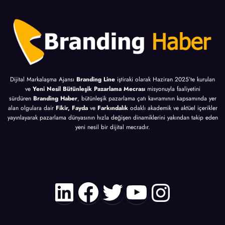
Dijital Markalaşma Ajansı
Branding Line
iştiraki olarak Haziran 2025’te kurulan
ve
Yeni Nesil Bütünleşik Pazarlama Mecrası
misyonuyla faaliyetini
sürdüren
Branding Haber
, bütünleşik pazarlama çatı kavramının kapsamında yer
alan olgulara dair
Fikir, Fayda
ve
Farkındalık
odaklı akademik ve aktüel içerikler
yayınlayarak pazarlama dünyasının hızla değişen dinamiklerini yakından takip eden
yeni nesil bir dijital mecradır.
LinkedIn
Facebook
Twitter
YouTube
Instagr