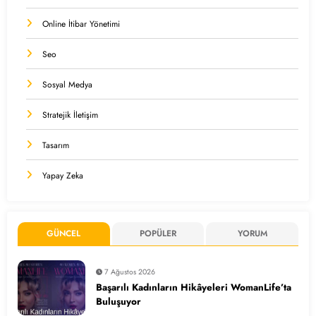
Online İtibar Yönetimi
Seo
Sosyal Medya
Stratejik İletişim
Tasarım
Yapay Zeka
GÜNCEL
POPÜLER
YORUM
7 Ağustos 2026
Başarılı Kadınların Hikâyeleri WomanLife’ta
Buluşuyor