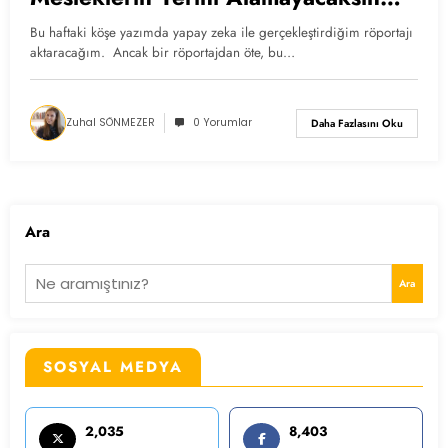
Diye Soruldu
Bu haftaki köşe yazımda yapay zeka ile gerçekleştirdiğim röportajı
aktaracağım. Ancak bir röportajdan öte, bu…
Zuhal SÖNMEZER
0 Yorumlar
Daha Fazlasını Oku
Ara
Ara
SOSYAL MEDYA
2,035
8,403