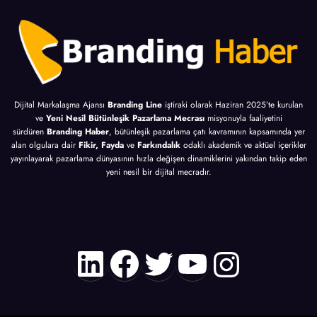
Dijital Markalaşma Ajansı
Branding Line
iştiraki olarak Haziran 2025’te kurulan
ve
Yeni Nesil Bütünleşik Pazarlama Mecrası
misyonuyla faaliyetini
sürdüren
Branding Haber
, bütünleşik pazarlama çatı kavramının kapsamında yer
alan olgulara dair
Fikir, Fayda
ve
Farkındalık
odaklı akademik ve aktüel içerikler
yayınlayarak pazarlama dünyasının hızla değişen dinamiklerini yakından takip eden
yeni nesil bir dijital mecradır.
LinkedIn
Facebook
Twitter
YouTube
Instagr