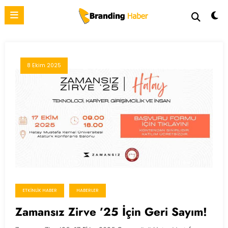
İçeriğe
atla
8 Ekim 2025
ETKINLIK HABER
HABERLER
Zamansız Zirve ’25 İçin Geri Sayım!