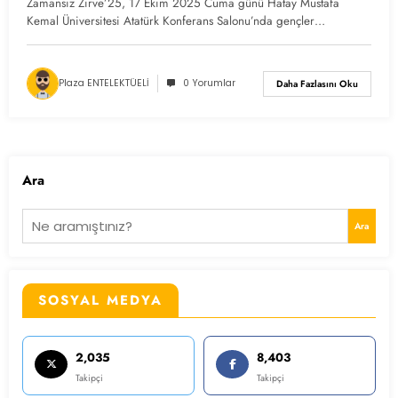
Zamansız Zirve’25, 17 Ekim 2025 Cuma günü Hatay Mustafa
Kemal Üniversitesi Atatürk Konferans Salonu’nda gençler…
Plaza ENTELEKTÜELİ
0 Yorumlar
Daha Fazlasını Oku
Ara
Ara
SOSYAL MEDYA
2,035
8,403
Takipçi
Takipçi