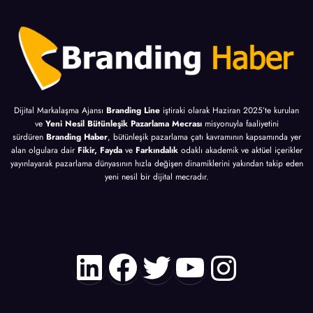
Dijital Markalaşma Ajansı
Branding Line
iştiraki olarak Haziran 2025’te kurulan
ve
Yeni Nesil Bütünleşik Pazarlama Mecrası
misyonuyla faaliyetini
sürdüren
Branding Haber
, bütünleşik pazarlama çatı kavramının kapsamında yer
alan olgulara dair
Fikir, Fayda
ve
Farkındalık
odaklı akademik ve aktüel içerikler
yayınlayarak pazarlama dünyasının hızla değişen dinamiklerini yakından takip eden
yeni nesil bir dijital mecradır.
LinkedIn
Facebook
Twitter
YouTube
Instagr