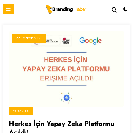
İçeriğe
atla
22 Haziran 2026
YAPAY ZEKA
Herkes İçin Yapay Zeka Platformu
Açıldı!