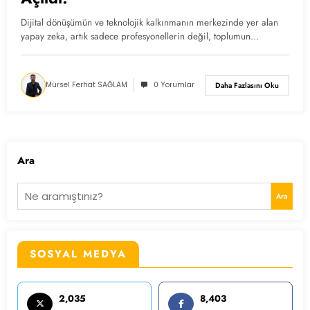
Dijital dönüşümün ve teknolojik kalkınmanın merkezinde yer alan
yapay zeka, artık sadece profesyonellerin değil, toplumun…
Mürsel Ferhat SAĞLAM
0 Yorumlar
Daha Fazlasını Oku
Ara
Ara
SOSYAL MEDYA
2,035
8,403