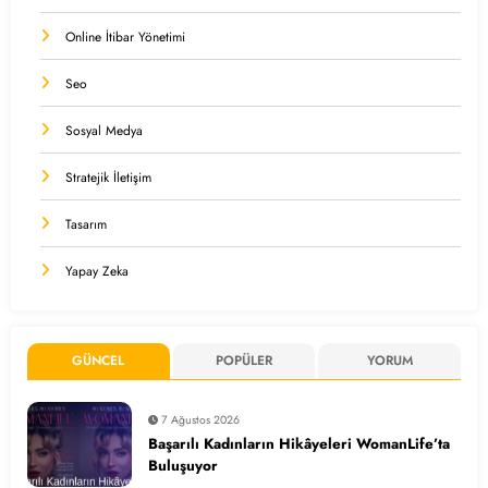
Online İtibar Yönetimi
Seo
Sosyal Medya
Stratejik İletişim
Tasarım
Yapay Zeka
GÜNCEL
POPÜLER
YORUM
7 Ağustos 2026
Başarılı Kadınların Hikâyeleri WomanLife’ta
Buluşuyor