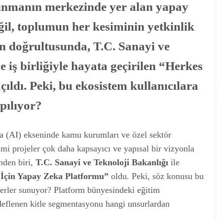
kınmanın merkezinde yer alan yapay
ğil, toplumun her kesiminin yetkinlik
n doğrultusunda, T.C. Sanayi ve
 iş birliğiyle hayata geçirilen “Herkes
ıldı. Peki, bu ekosistem kullanıcılara
apılıyor?
a (AI) ekseninde kamu kurumları ve özel sektör
 kimi projeler çok daha kapsayıcı ve yapısal bir vizyonla
nden biri,
T.C. Sanayi ve Teknoloji Bakanlığı
ile
İçin Yapay Zeka Platformu”
oldu. Peki, söz konusu bu
ğerler sunuyor? Platform bünyesindeki eğitim
edeflenen kitle segmentasyonu hangi unsurlardan