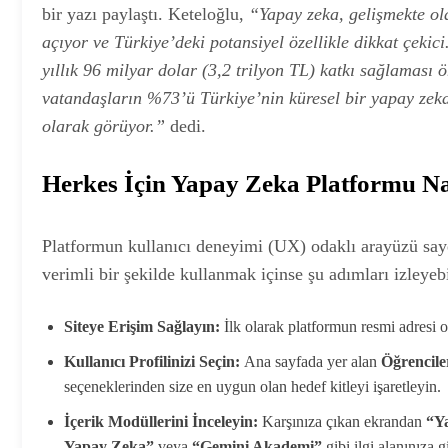
bir yazı paylaştı. Keteloğlu,
“Yapay zeka, gelişmekte ol
açıyor ve Türkiye’deki potansiyel özellikle dikkat çeki
yıllık 96 milyar dolar (3,2 trilyon TL) katkı sağlamas
vatandaşların %73’ü Türkiye’nin küresel bir yapay zeka 
olarak görüyor.”
dedi.
Herkes İçin Yapay Zeka Platformu Nas
Platformun kullanıcı deneyimi (UX) odaklı arayüzü say
verimli bir şekilde kullanmak içinse şu adımları izleyebi
Siteye Erişim Sağlayın:
İlk olarak platformun resmi adresi 
Kullanıcı Profilinizi Seçin:
Ana sayfada yer alan
Öğrenciler
seçeneklerinden size en uygun olan hedef kitleyi işaretleyin.
İçerik Modüllerini İnceleyin:
Karşınıza çıkan ekrandan
“Ya
Yapay Zeka”
veya
“Gemini Akademi”
gibi ilgi alanınıza 