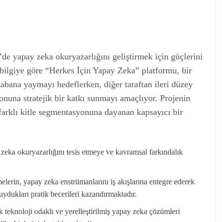
de yapay zeka okuryazarlığını geliştirmek için güçlerini
 bilgiye göre “Herkes İçin Yapay Zeka” platformu, bir
abana yaymayı hedeflerken, diğer taraftan ileri düzey
onuna stratejik bir katkı sunmayı amaçlıyor. Projenin
farklı kitle segmentasyonuna dayanan kapsayıcı bir
eka okuryazarlığını tesis etmeye ve kavramsal farkındalık
tmelerin, yapay zeka enstrümanlarını iş akışlarına entegre ederek
uydukları pratik becerileri kazandırmaktadır.
teknoloji odaklı ve yerelleştirilmiş yapay zeka çözümleri