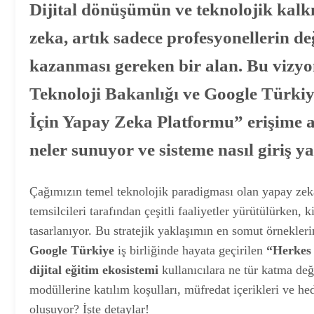
Dijital dönüşümün ve teknolojik kal
zeka, artık sadece profesyonellerin de
kazanması gereken bir alan. Bu vizyo
Teknoloji Bakanlığı ve Google Türkiye
İçin Yapay Zeka Platformu” erişime aç
neler sunuyor ve sisteme nasıl giriş y
Çağımızın temel teknolojik paradigması olan yapay zek
temsilcileri tarafından çeşitli faaliyetler yürütülürken,
tasarlanıyor. Bu stratejik yaklaşımın en somut örnekleri
Google Türkiye
iş birliğinde hayata geçirilen
“Herkes 
dijital eğitim ekosistemi
kullanıcılara ne tür katma de
modüllerine katılım koşulları, müfredat içerikleri ve h
oluşuyor? İşte detaylar!