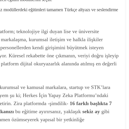
iz modüllerdeki eğitimleri tamamen Türkçe altyazı ve seslendirme
atform; teknolojiye ilgi duyan lise ve üniversite
l markalaşma, kurumsal iletişim ve halkla ilişkiler
 personellerden kendi girişimini büyütmek isteyen
yor. Küresel rekabette öne çıkmanın, veriyi doğru işleyip
atform dijital okuryazarlık alanında atılmış en değerli
kurumsal ve kamusal markalara, startup ve STK’lara
iyem şu ki; Herkes İçin Yapay Zeka Platformu’ndaki
getirin. Zira platformda -şimdilik-
16 farklı başlıkta 7
ikanızı
bu eğitime ayırırsanız, yaklaşık
sekiz ay
gibi
mamen özümseyerek yapısal bir yetkinliğe