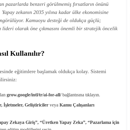
an pazarlarda benzeri görülmemiş fırsatların önünü
ci. Yapay zekanın 2035 yılına kadar ülke ekonomisine
ı öngörülüyor. Kamuoyu desteği de oldukça güçlü;
lideri olarak öne çıkmasını önemli bir stratejik öncelik
ıl Kullanılır?
esinde eğitimlere başlamak oldukça kolay. Sistemi
lirsiniz:
olan
grow.google/intl/tr/ai-for-all/
bağlantısına tıklayın.
, İşletmeler, Geliştiriciler
veya
Kamu Çalışanları
pay Zekaya Giriş”, “Üretken Yapay Zeka”, “Pazarlama için
giren eğitim modüllerini seçin.