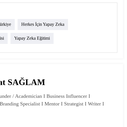
ürkiye
Herkes İçin Yapay Zeka
si
Yapay Zeka Eğitimi
hat SAĞLAM
under / Academician I Business Influencer I
Branding Specialist I Mentor I Strategist I Writer I