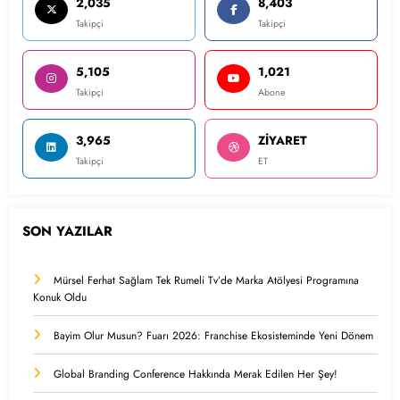
2,035
8,403
Takipçi
Takipçi
5,105
1,021
Takipçi
Abone
3,965
ZİYARET
Takipçi
ET
SON YAZILAR
Mürsel Ferhat Sağlam Tek Rumeli Tv’de Marka Atölyesi Programına
Konuk Oldu
Bayim Olur Musun? Fuarı 2026: Franchise Ekosisteminde Yeni Dönem
Global Branding Conference Hakkında Merak Edilen Her Şey!