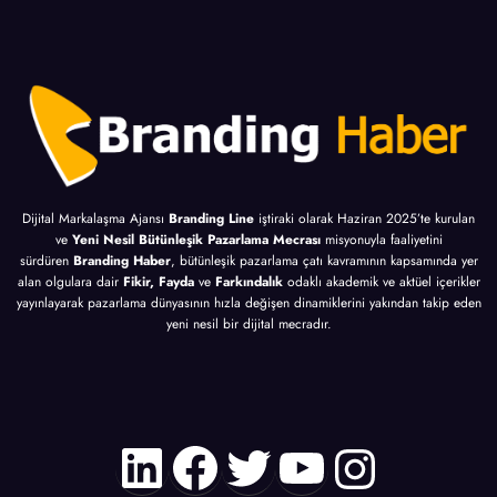
Dijital Markalaşma Ajansı
Branding Line
iştiraki olarak Haziran 2025’te kurulan
ve
Yeni Nesil Bütünleşik Pazarlama Mecrası
misyonuyla faaliyetini
sürdüren
Branding Haber
, bütünleşik pazarlama çatı kavramının kapsamında yer
alan olgulara dair
Fikir, Fayda
ve
Farkındalık
odaklı akademik ve aktüel içerikler
yayınlayarak pazarlama dünyasının hızla değişen dinamiklerini yakından takip eden
yeni nesil bir dijital mecradır.
LinkedIn
Facebook
Twitter
YouTube
Instagr