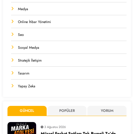
Medya
Online İtibar Yönetimi
Seo
Sosyal Medya
Stratejik İletişim
Tasarım
Yapay Zeka
GÜNCEL
POPÜLER
YORUM
3 Ağustos 2026
Mürsel Ferhat Sağlam Tek Rumeli Tv’de